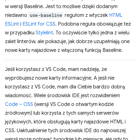
w wersji Baseline. Jest to możliwe dzięki dodanym
niedawno
use-baseline
regułom z wtyczek
HTML
ESLint
i
ESLint for CSS
. Podobna reguła obowiązuje też
w przypadku
Stylelint
. To oczywiście tylko jedna z wielu
zalet linterów, ale pokazuje, jak dobrze uzupełniają one
nowe karty najazdowe z włączoną funkcją Baseline.
Jeśli korzystasz z VS Code, mam nadzieję, że
wypróbujesz nowe karty informacyjne. A jeśli nie
korzystasz z VS Code, mam dla Ciebie bardzo dobrą
wiadomość. Wiele środowisk IDE jest rozwidleniem
Code – OSS
(wersji VS Code o otwartym kodzie
źródłowym) lub korzysta z tych samych serwerów
językowych, które obsługują karty najazdowe HTML i
CSS. Uaktualnienie tych środowisk IDE do najnowszej
wersji może potrwać tygodnie lub miesiące, ale gdy to