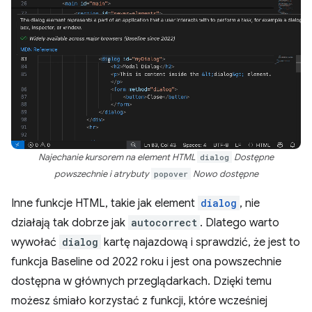
Najechanie kursorem na element HTML
dialog
Dostępne
powszechnie i atrybuty
popover
Nowo dostępne
Inne funkcje HTML, takie jak element
dialog
, nie
działają tak dobrze jak
autocorrect
. Dlatego warto
wywołać
dialog
kartę najazdową i sprawdzić, że jest to
funkcja Baseline od 2022 roku i jest ona powszechnie
dostępna w głównych przeglądarkach. Dzięki temu
możesz śmiało korzystać z funkcji, które wcześniej