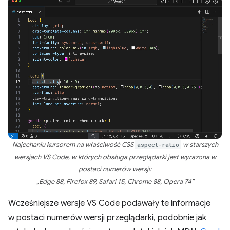
Najechaniu kursorem na właściwość CSS
aspect-ratio
w starszych
wersjach VS Code, w których obsługa przeglądarki jest wyrażona w
postaci numerów wersji:
„Edge 88, Firefox 89, Safari 15, Chrome 88, Opera 74”
Wcześniejsze wersje VS Code podawały te informacje
w postaci numerów wersji przeglądarki, podobnie jak