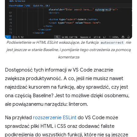
Podświetlenie w HTML ESLint wskazujące, że funkcja
autocorrect
nie
jest jeszcze w stanie Baseline, i pomijanie tego ostrzeżenia za pomocą
komentarza
Dostępność tych informacji w VS Code znacznie
zwiększa produktywność. A co, jeśli nie musisz nawet
najeżdżać kursorem na funkcję, aby sprawdzić, czy jest
ona częścią Baseline? Jest to możliwe dzięki osobnemu,
ale powiązanemu narzędziu: linterom.
Na przykład
rozszerzenie ESLint
do VS Code może
sprawdzać pliki HTML i CSS oraz dodawać faliste
podkreślenia do wszystkich funkcji, które nie są jeszcze