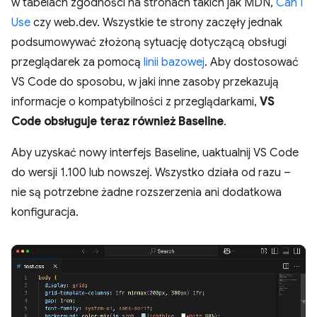
w tabelach zgodności na stronach takich jak MDN,
Can I
Use
czy web.dev. Wszystkie te strony zaczęły jednak
podsumowywać złożoną sytuację dotyczącą obsługi
przeglądarek za pomocą
linii bazowej
. Aby dostosować
VS Code do sposobu, w jaki inne zasoby przekazują
informacje o kompatybilności z przeglądarkami,
VS
Code obsługuje teraz również Baseline
.
Aby uzyskać nowy interfejs Baseline, uaktualnij VS Code
do wersji 1.100 lub nowszej. Wszystko działa od razu –
nie są potrzebne żadne rozszerzenia ani dodatkowa
konfiguracja.