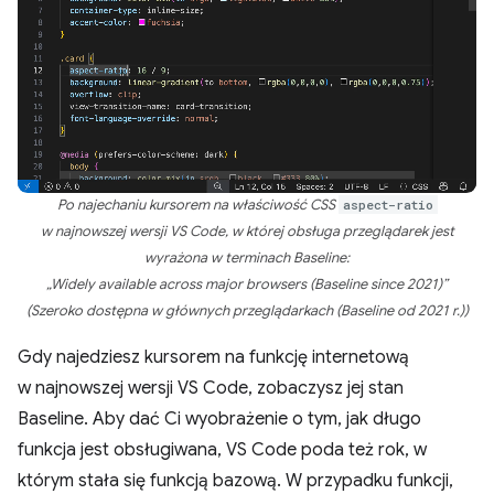
Po najechaniu kursorem na właściwość CSS
aspect-ratio
w najnowszej wersji VS Code, w której obsługa przeglądarek jest
wyrażona w terminach Baseline:
„Widely available across major browsers (Baseline since 2021)”
(Szeroko dostępna w głównych przeglądarkach (Baseline od 2021 r.))
Gdy najedziesz kursorem na funkcję internetową
w najnowszej wersji VS Code, zobaczysz jej stan
Baseline. Aby dać Ci wyobrażenie o tym, jak długo
funkcja jest obsługiwana, VS Code poda też rok, w
którym stała się funkcją bazową. W przypadku funkcji,