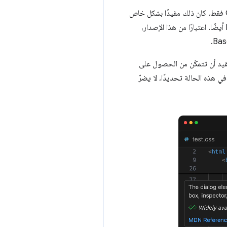
يتضمّن هذا الإصدار أيضًا ميزة جديدة تمامًا. في السابق، كان بإمكانك عرض بيانات توافق المتصفّح مع خصائص CSS فقط. كان ذلك مفيدًا بشكل خاص
نظرًا إلى الوتيرة السريعة التي يتم بها طرح ميزات CSS الجديدة كل عام. ولكن هناك الكثير من الابتكارات في HTML أيضًا. اعتبارًا من هذا الإصدار،
ين فقط. من المفيد أن تتمكّن من الحصول على
ي هذه الحالة تحديدًا، لا يضرّ