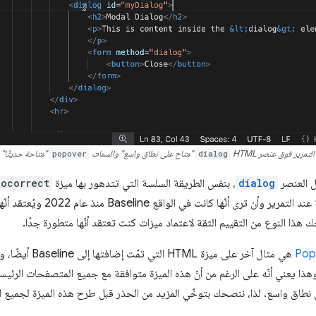
التمرير فوق عنصر HTML
dialog
"متاح على نطاق واسع" والسمات
popover
"متاحة حديثًا"
dialog
، بنفس الطريقة السلسة التي تتدهور بها ميزة
tocorrect
البطاقة المنبثقة عند التمرير و
هذا النوع من التقييم الثقة لاعتماد ميزات كنت تعتقد أنّها متطورة جدًا.
وهذا يعني أنّه على الرغم من أنّ هذه الميزة متوافقة مع جميع المتصفحات الرئيسية