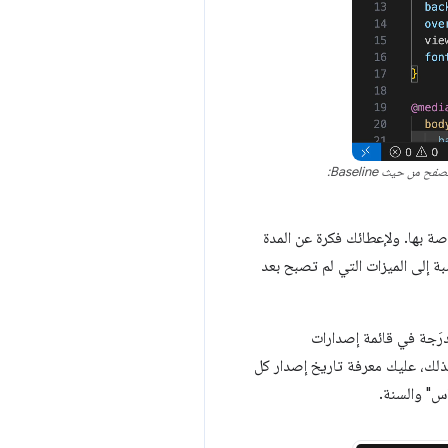
لماوس فوق إحدى ميزات الويب في أحدث إصدار من VS Code، ستظهر لك حالة Baseline الخاصة بها. ولإعطائك فكرة عن المدة
، سيخبرك VS Code أيضًا بالسنة التي أصبحت فيها متوافقة مع Baseline. أو بالنسبة إلى الميزات التي لم تصبح بعد
 غير المدرَجة في قائمة إصدارات
لذلك، عليك معرفة تاريخ إصدار كل
س" والسنة.