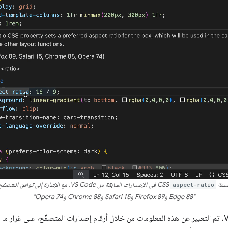
لسمة
aspect-ratio
CSS في الإصدارات السابقة من VS Code، مع الإشارة إلى توافق المتصفح من خلال أرقام الإصدارات:
"Edge 88 وFirefox 89 وSafari 15 وChrome 88 وOpera 74"
في الإصدارات السابقة من VS Code، تم التعبير عن هذه المعلومات من خلال أرقام إصدارات المتصفّح، ع