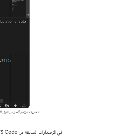
تحريك مؤشر الماوس فوق ا