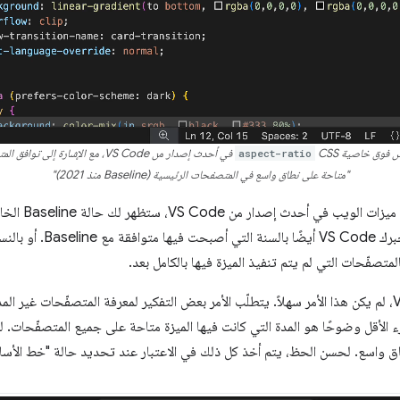
 فوق خاصية CSS
aspect-ratio
في أحدث إصدار من VS Code، مع الإشارة إلى توافق المتصفح من حيث Baseline:
"متاحة على نطاق واسع في المتصفحات الرئيسية (Baseline منذ 2021)"
عند تمرير مؤشر ا
التي كانت فيها الميزة متوافقة
في الإصدارات السابقة من VS Code، لم يكن هذا الأمر سهلاً. يتطلّب الأمر بعض التفكير لمعرفة المتصفّحات
زء الأقل وضوحًا هو المدة التي كانت فيها الميزة متاحة على جميع المتصفّحات. 
 واسع. لحسن الحظ، يتم أخذ كل ذلك في الاعتبار عند تحديد حالة "خط الأسا