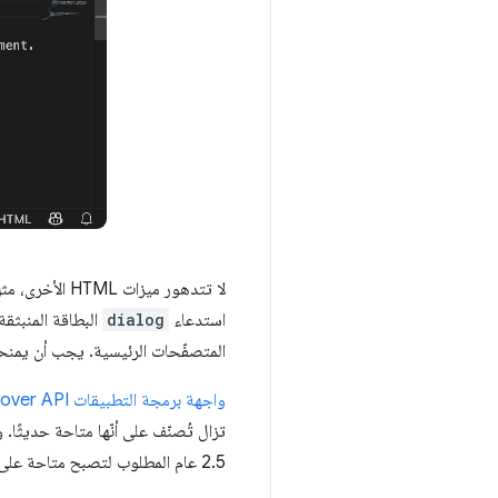
لا تتدهور ميزات HTML الأخرى، مثل العنصر
استدعاء
dialog
المتصفّحات الرئيسية. يجب أن يمنحك 
واجهة برمجة التطبيقات Popover API
تزال تُصنّف على أنّها متاحة حديثًا. 
2.5 عام المطلوب لتصبح متاحة على نطاق واسع. لذا، ننصحك بتوخّي المزيد من الحذر قبل طرح هذه الميزة لجميع المستخدمين.