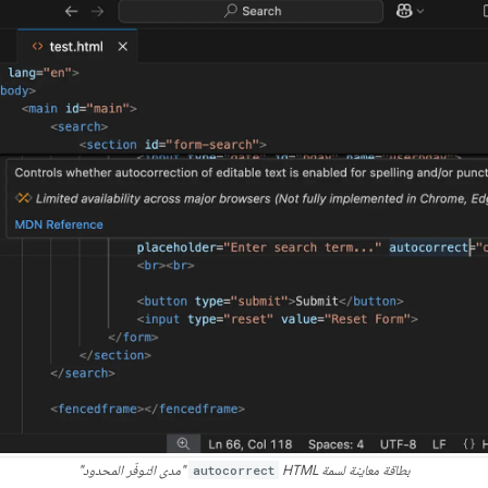
بطاقة معاينة لسمة HTML
autocorrect
"مدى التوفّر المحدود"