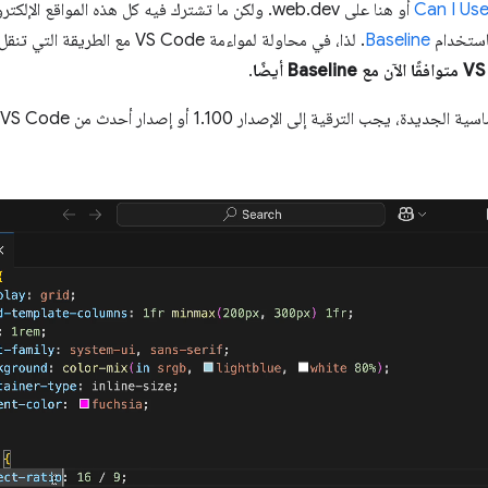
Can I Us
أو هنا على web.dev. ولكن ما تشترك فيه كل هذه المواقع
باستخدام
Baseline
. لذا، في محاولة لمواءمة VS Code م
.