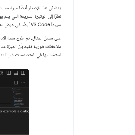
سيبدأ VS Code أيضًا في عرض معلومات حول التوافق مع المتصفح لعناصر HTML وسماتها من حيث حالة Baseline.
على سبيل المثال، تم طرح سمة الإد
ملاحظات فورية تفيد بأنّ الميزة متا
استخدامها في المتصفحات غير المتوا