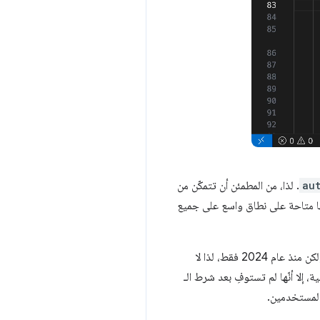
au
. لذا، من المطمئن أن تتمكّن من
أن ترى أنّها كانت في الواقع Baseline منذ عام 2022 ويُعتقد أنّها متاحة على نطاق واسع على جميع
هي مثال آخر على ميزة HTML التي تمّت إضافتها إلى Baseline أيضًا، ولكن منذ عام 2024 فقط، لذا لا
، إلا أنّها لم تستوفِ بعد شرط الـ