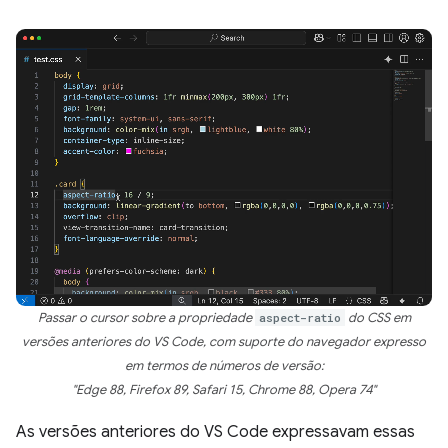
Passar o cursor sobre a propriedade
aspect-ratio
do CSS em
versões anteriores do VS Code, com suporte do navegador expresso
em termos de números de versão:
"Edge 88, Firefox 89, Safari 15, Chrome 88, Opera 74"
As versões anteriores do VS Code expressavam essas