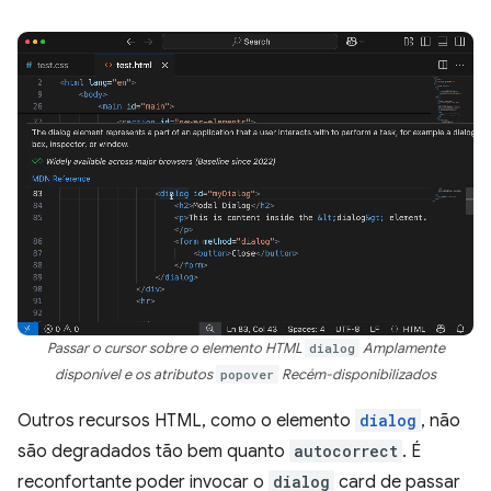
Passar o cursor sobre o elemento HTML
dialog
Amplamente
disponível e os atributos
popover
Recém-disponibilizados
Outros recursos HTML, como o elemento
dialog
, não
são degradados tão bem quanto
autocorrect
. É
reconfortante poder invocar o
dialog
card de passar