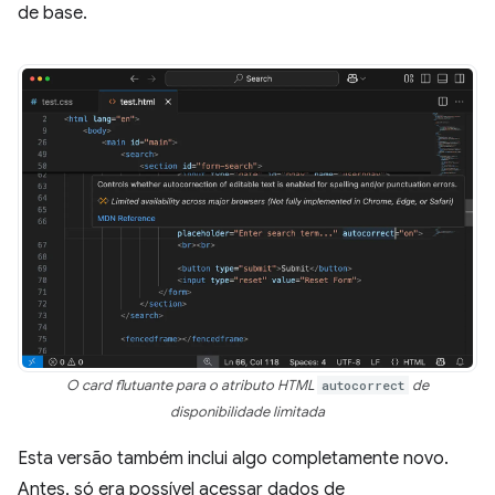
de base.
O card flutuante para o atributo HTML
autocorrect
de
disponibilidade limitada
Esta versão também inclui algo completamente novo.
Antes, só era possível acessar dados de