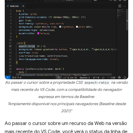
Ao passar o cursor sobre a propriedade CSS
aspect-ratio
na versão
mais recente do VS Code, com a compatibilidade do navegador
expressa em termos de Baseline:
"Amplamente disponível nos principais navegadores (Baseline desde
2021)"
Ao passar o cursor sobre um recurso da Web na versão
mais recente do VS Code, você verá o status da linha de