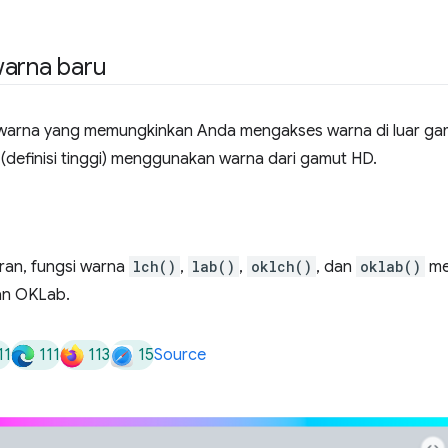
warna baru
warna yang memungkinkan Anda mengakses warna di luar gam
definisi tinggi) menggunakan warna dari gamut HD.
ran, fungsi warna
lch()
,
lab()
,
oklch()
, dan
oklab()
me
an OKLab.
11
111
113
15
Source