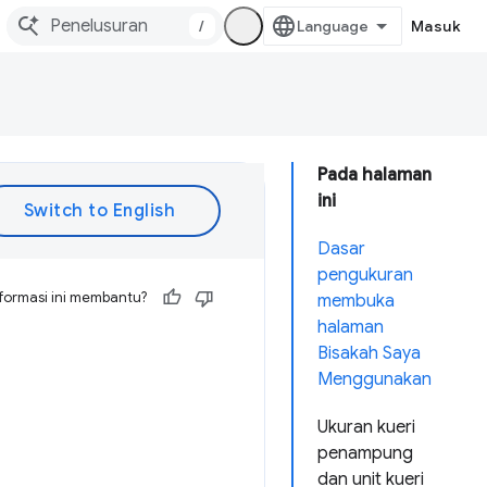
/
Masuk
Pada halaman
ini
Dasar
pengukuran
formasi ini membantu?
membuka
halaman
Bisakah Saya
Menggunakan
Ukuran kueri
penampung
dan unit kueri