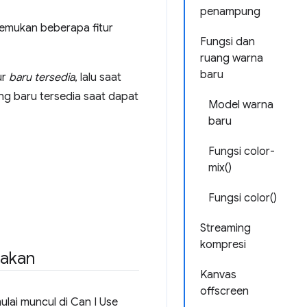
penampung
n temukan beberapa fitur
Fungsi dan
ruang warna
baru
ur
baru tersedia
, lalu saat
ng baru tersedia saat dapat
Model warna
baru
Fungsi color-
mix()
Fungsi color()
Streaming
kompresi
nakan
Kanvas
offscreen
ulai muncul di Can I Use