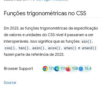
Funções trigonométricas no CSS
Em 2023, as funções trigonométricas da especificação
de valores e unidades do CSS nível 4 passaram a ser
interoperáveis. Isso significa que as funções
sin()
,
cos()
,
tan()
,
asin()
,
acos()
,
atan()
e
atan2()
fazem parte da referência de 2023.
111
111
108
15.4
Browser Support
Source