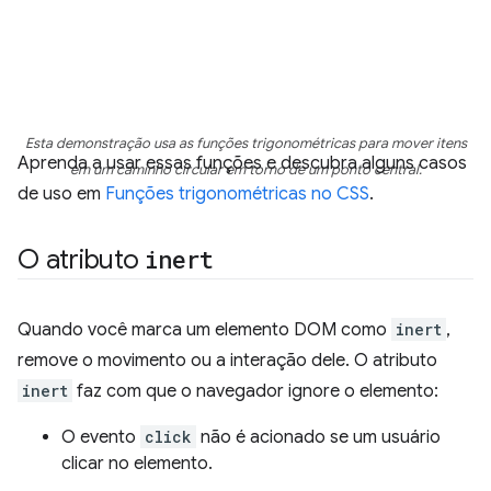
Esta demonstração usa as funções trigonométricas para mover itens
Aprenda a usar essas funções e descubra alguns casos
em um caminho circular em torno de um ponto central.
de uso em
Funções trigonométricas no CSS
.
O atributo
inert
Quando você marca um elemento DOM como
inert
,
remove o movimento ou a interação dele. O atributo
inert
faz com que o navegador ignore o elemento:
O evento
click
não é acionado se um usuário
clicar no elemento.