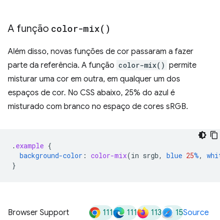
A função
color-mix(
)
Além disso, novas funções de cor passaram a fazer
parte da referência. A função
color-mix()
permite
misturar uma cor em outra, em qualquer um dos
espaços de cor. No CSS abaixo, 25% do azul é
misturado com branco no espaço de cores sRGB.
.
example
{
background-color
:
color-mix
(
in
srgb
,
blue
25
%
,
whi
}
111
111
113
15
Browser Support
Source