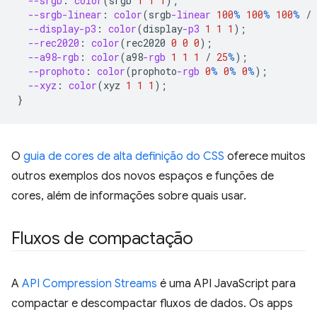
--srgb
:
color
(
srgb
1
1
1
);
--srgb-linear
:
color
(
srgb
-linear
100
%
100
%
100
%
/
--display-p3
:
color
(
display
-p3
1
1
1
);
--rec2020
:
color
(
rec2020
0
0
0
);
--a98-rgb
:
color
(
a98
-rgb
1
1
1
/
25
%
);
--prophoto
:
color
(
prophoto
-rgb
0
%
0
%
0
%
);
--xyz
:
color
(
xyz
1
1
1
);
}
O
guia de cores de alta definição do CSS
oferece muitos
outros exemplos dos novos espaços e funções de
cores, além de informações sobre quais usar.
Fluxos de compactação
A
API Compression Streams
é uma API JavaScript para
compactar e descompactar fluxos de dados. Os apps