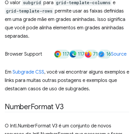
O valor
subgrid
para
grid-template-columns
e
grid-template-rows
permite usar as faixas definidas
em uma grade mãe em grades aninhadas. Isso significa
que você pode alinha elementos em grades aninhadas
separadas.
117
117
71
16
Browser Support
Source
Em
Subgrade CSS
, você vai encontrar alguns exemplos e
links para muitas outras postagens e exemplos que
destacam casos de uso de subgrades.
Number
Format V3
O Intl.NumberFormat V3 é um conjunto de novos