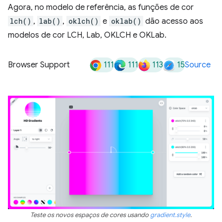
Agora, no modelo de referência, as funções de cor
lch()
,
lab()
,
oklch()
e
oklab()
dão acesso aos
modelos de cor LCH, Lab, OKLCH e OKLab.
111
111
113
15
Browser Support
Source
Teste os novos espaços de cores usando
gradient.style
.