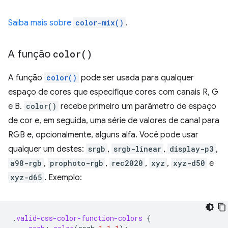
Saiba mais sobre
color-mix()
.
A função
color(
)
A função
color()
pode ser usada para qualquer
espaço de cores que especifique cores com canais R, G
e B.
color()
recebe primeiro um parâmetro de espaço
de cor e, em seguida, uma série de valores de canal para
RGB e, opcionalmente, alguns alfa. Você pode usar
qualquer um destes:
srgb
,
srgb-linear
,
display-p3
,
a98-rgb
,
prophoto-rgb
,
rec2020
,
xyz
,
xyz-d50
e
xyz-d65
. Exemplo:
.
valid-css-color-function-colors
{