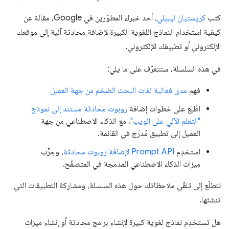
كتب
كريستيان ليبيلي
، أحد خبراء المطوّرين في Google، مقالة عن
كيفية استخدام النماذج اللغوية الكبيرة لإضافة محادثة آلية إلى موقعك
الإلكتروني أو تطبيقك الإلكتروني.
في هذه السلسلة، ستتعرّف على ما يلي:
فهم
مدى فعالية لغات البحث الضخم من جهة العميل
اطّلِع على خطوات إضافة
روبوت محادثة مستند إلى نموذج
"التعلم الآلي على الويب"
، مع الذكاء الاصطناعي من جهة
العميل إلى تطبيق مُدرَج في القائمة.
استخدِم
Prompt API لإضافة روبوت محادثة
، وجرِّب
ميزات الذكاء الاصطناعي المدمجة في المتصفّح.
نتطلّع إلى تلقّي ملاحظاتك حول هذه السلسلة، ومشاركة التطبيقات التي
تنشئها.
هل تستخدِم نماذج لغوية كبيرة لإنشاء برامج محادثة أو إنشاء ميزات