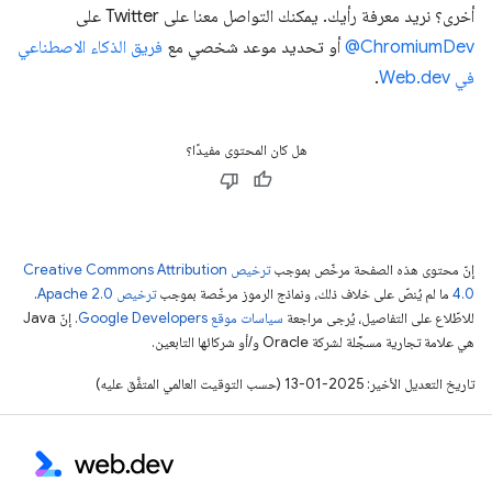
أخرى؟ نريد معرفة رأيك. يمكنك التواصل معنا على Twitter على
‎@ChromiumDev
أو تحديد موعد شخصي مع
فريق الذكاء الاصطناعي
في Web.dev
.
هل كان المحتوى مفيدًا؟
إنّ محتوى هذه الصفحة مرخّص بموجب
ترخيص Creative Commons Attribution
4.0‏
ما لم يُنصّ على خلاف ذلك، ونماذج الرموز مرخّصة بموجب
ترخيص Apache 2.0‏
.
للاطّلاع على التفاصيل، يُرجى مراجعة
سياسات موقع Google Developers‏
. إنّ Java
هي علامة تجارية مسجَّلة لشركة Oracle و/أو شركائها التابعين.
تاريخ التعديل الأخير: 2025-01-13 (حسب التوقيت العالمي المتفَّق عليه)