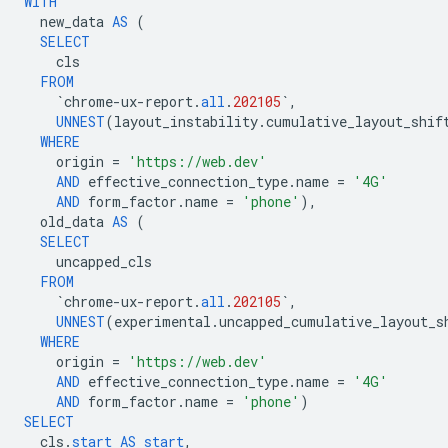
WITH
new_data
AS
(
SELECT
cls
FROM
`
chrome
-
ux
-
report
.
all
.
202105
`
,
UNNEST
(
layout_instability
.
cumulative_layout_shif
WHERE
origin
=
'https://web.dev'
AND
effective_connection_type
.
name
=
'4G'
AND
form_factor
.
name
=
'phone'
),
old_data
AS
(
SELECT
uncapped_cls
FROM
`
chrome
-
ux
-
report
.
all
.
202105
`
,
UNNEST
(
experimental
.
uncapped_cumulative_layout_s
WHERE
origin
=
'https://web.dev'
AND
effective_connection_type
.
name
=
'4G'
AND
form_factor
.
name
=
'phone'
)
SELECT
cls
.
start
AS
start
,