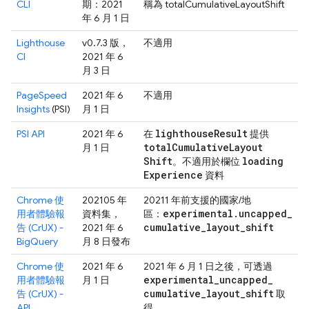
CLI
期：2021
稱為 totalCumulativeLayoutShift
年 6 月 1 日
Lighthouse
v0.7.3 版，
不適用
CI
2021 年 6
月 3 日
PageSpeed
2021 年 6
不適用
Insights
(PSI)
月 1 日
lighthouse
Result
PSI API
2021 年 6
在
提供
total
Cumulative
Layout
月 1 日
Shift
loading
。不適用於欄位
Experience
資料
Chrome 使
202105 年
20211 年前支援的國家/地
experimental
.
uncapped
_
用者體驗報
資料集，
區：
cumulative
_
layout
_
shift
告 (CrUX) -
2021 年 6
BigQuery
月 8 日發布
Chrome 使
2021 年 6
2021 年 6 月 1 日之後，可透過
experimental
_
uncapped
_
用者體驗報
月 1 日
cumulative
_
layout
_
shift
告 (CrUX) -
取
API
得