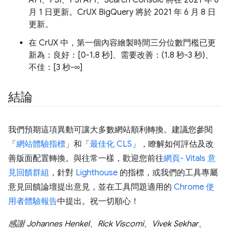
月 1 日更新。CrUX BigQuery 將於 2021 年 6 月 8 日
更新。
在 CrUX 中，第一個內容繪製時間三分位數門檻已更
新為：良好：[0-1.8 秒]、需要改善：(1.8 秒-3 秒)、
不佳：[3 秒-∞]
結論
我們預期這項異動可讓大多數網站順利轉換。建議您參閱
「
網站體驗指標
」和「
最佳化 CLS
」，瞭解如何評估及改
善版面配置轉換。與往常一樣，歡迎您前往
網頁- Vitals 意
見回饋群組
，針對
Lighthouse
的指標，或我們的工具專屬
意見回饋論壇提出意見，並在工具問題適用的
Chrome 使
用者體驗報告
中提出。祝一切順心！
感謝 Johannes Henkel、Rick Viscomi、Vivek Sekhar、