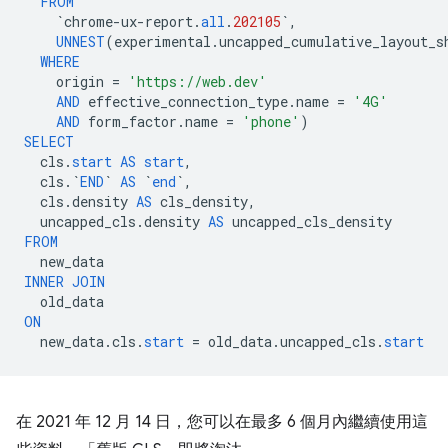
FROM
`
chrome
-
ux
-
report
.
all
.
202105
`
,
UNNEST
(
experimental
.
uncapped_cumulative_layout_s
WHERE
origin
=
'https://web.dev'
AND
effective_connection_type
.
name
=
'4G'
AND
form_factor
.
name
=
'phone'
)
SELECT
cls
.
start
AS
start
,
cls
.
`
END
`
AS
`
end
`
,
cls
.
density
AS
cls_density
,
uncapped_cls
.
density
AS
uncapped_cls_density
FROM
new_data
INNER
JOIN
old_data
ON
new_data
.
cls
.
start
=
old_data
.
uncapped_cls
.
start
在 2021 年 12 月 14 日，您可以在最多 6 個月內繼續使用這