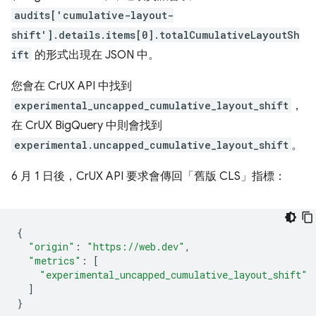
audits['cumulative-layout-
shift'].details.items[0].totalCumulativeLayoutSh
ift
的形式出現在 JSON 中。
您會在 CrUX API 中找到
experimental_uncapped_cumulative_layout_shift
，
在 CrUX BigQuery 中則會找到
experimental.uncapped_cumulative_layout_shift
。
6 月 1 日後，CrUX API 要求會傳回「舊版 CLS」指標：
{
"origin"
:
"https://web.dev"
,
"metrics"
:
[
"experimental_uncapped_cumulative_layout_shift"
]
}