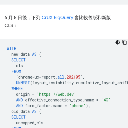
6 月 8 日後，下列
CrUX BigQuery
會比較舊版和新版
CLS：
WITH
new_data
AS
(
SELECT
cls
FROM
`
chrome
-
ux
-
report
.
all
.
202105
`
,
UNNEST
(
layout_instability
.
cumulative_layout_shif
WHERE
origin
=
'https://web.dev'
AND
effective_connection_type
.
name
=
'4G'
AND
form_factor
.
name
=
'phone'
),
old_data
AS
(
SELECT
uncapped_cls