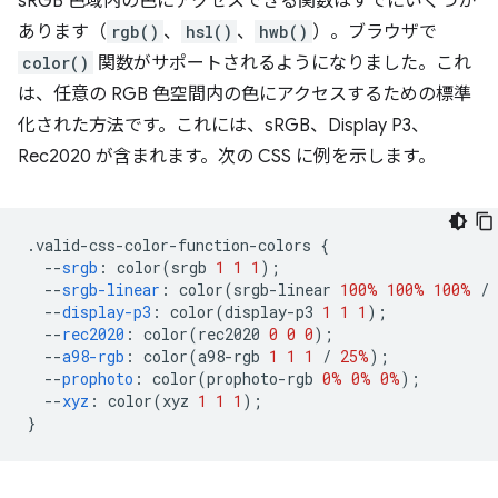
sRGB 色域内の色にアクセスできる関数はすでにいくつか
あります（
rgb()
、
hsl()
、
hwb()
）。ブラウザで
color()
関数がサポートされるようになりました。これ
は、任意の RGB 色空間内の色にアクセスするための標準
化された方法です。これには、sRGB、Display P3、
Rec2020 が含まれます。次の CSS に例を示します。
.
valid-css-color-function-colors 
{
--
srgb
:
 color
(
srgb 
1
1
1
);
--
srgb-linear
:
 color
(
srgb-linear 
100%
100%
100%
/
--
display-p3
:
 color
(
display-p3 
1
1
1
);
--
rec2020
:
 color
(
rec2020 
0
0
0
);
--
a98-rgb
:
 color
(
a98-rgb 
1
1
1
/
25%
);
--
prophoto
:
 color
(
prophoto-rgb 
0%
0%
0%
);
--
xyz
:
 color
(
xyz 
1
1
1
);
}