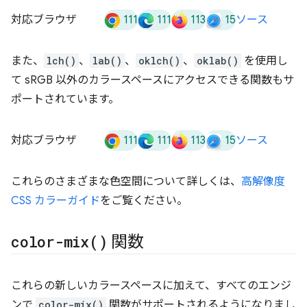
111
111
113
15
対応ブラウザ
ソース
また、
lch()
、
lab()
、
oklch()
、
oklab()
を使用し
て sRGB 以外のカラースペースにアクセスできる関数もサ
ポートされています。
111
111
113
15
対応ブラウザ
ソース
これらのさまざまな色空間について詳しくは、
高解像度
CSS カラーガイド
をご覧ください。
color-mix(
)
関数
これらの新しいカラースペースに加えて、すべてのエンジ
ンで
color-mix()
関数がサポートされるようになりまし