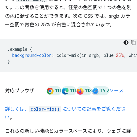
た。この関数を使用すると、任意の色空間で 1 つの色を別
の色に混ぜることができます。次の CSS では、srgb カラ
ー空間で青色の 25% が白色に混合されています。
.
example 
{
background-color
:
 color-mix
(
in srgb
,
 blue 
25%
,
 whi
}
111
111
113
16.2
対応ブラウザ
ソース
詳しくは、
color-mix()
についての記事をご覧くださ
い
。
これらの新しい機能とカラースペースにより、ウェブに鮮