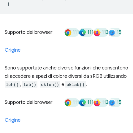
}
111
111
113
15
Supporto dei browser
Origine
Sono supportate anche diverse funzioni che consentono
di accedere a spazi di colore diversi da sRGB utilizzando
lch()
,
lab()
,
oklch()
e
oklab()
.
111
111
113
15
Supporto dei browser
Origine