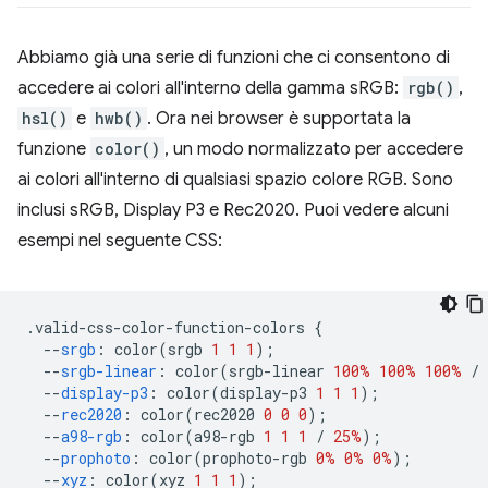
Abbiamo già una serie di funzioni che ci consentono di
accedere ai colori all'interno della gamma sRGB:
rgb()
,
hsl()
e
hwb()
. Ora nei browser è supportata la
funzione
color()
, un modo normalizzato per accedere
ai colori all'interno di qualsiasi spazio colore RGB. Sono
inclusi sRGB, Display P3 e Rec2020. Puoi vedere alcuni
esempi nel seguente CSS:
.
valid-css-color-function-colors 
{
--
srgb
:
 color
(
srgb 
1
1
1
);
--
srgb-linear
:
 color
(
srgb-linear 
100%
100%
100%
/
--
display-p3
:
 color
(
display-p3 
1
1
1
);
--
rec2020
:
 color
(
rec2020 
0
0
0
);
--
a98-rgb
:
 color
(
a98-rgb 
1
1
1
/
25%
);
--
prophoto
:
 color
(
prophoto-rgb 
0%
0%
0%
);
--
xyz
:
 color
(
xyz 
1
1
1
);