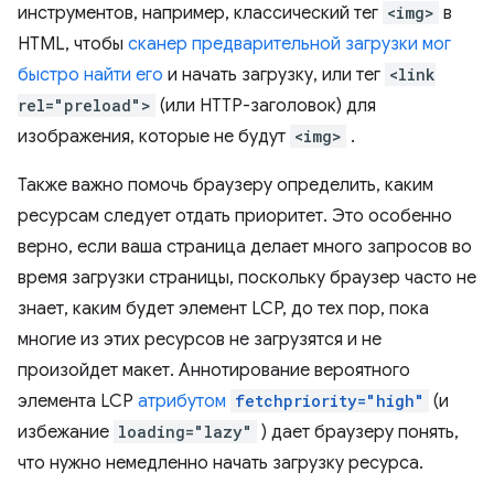
инструментов, например, классический тег
<img>
в
HTML, чтобы
сканер предварительной загрузки мог
быстро найти его
и начать загрузку, или тег
<link
rel="preload">
(или HTTP-заголовок) для
изображения, которые не будут
<img>
.
Также важно помочь браузеру определить, каким
ресурсам следует отдать приоритет. Это особенно
верно, если ваша страница делает много запросов во
время загрузки страницы, поскольку браузер часто не
знает, каким будет элемент LCP, до тех пор, пока
многие из этих ресурсов не загрузятся и не
произойдет макет. Аннотирование вероятного
элемента LCP
атрибутом
fetchpriority="high"
(и
избежание
loading="lazy"
) дает браузеру понять,
что нужно немедленно начать загрузку ресурса.