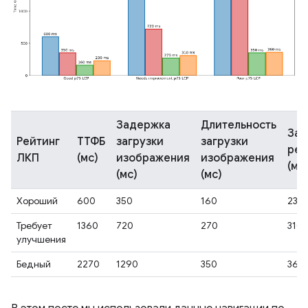
Задержка
Длительность
Зад
Рейтинг
ТТФБ
загрузки
загрузки
рен
ЛКП
(мс)
изображения
изображения
(мс
(мс)
(мс)
Хороший
600
350
160
230
Требует
1360
720
270
310
улучшения
Бедный
2270
1290
350
360