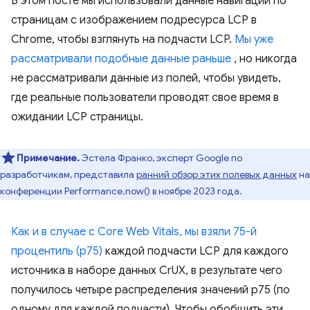
В этом посте мы использовали данные навигации по
страницам с изображением подресурса LCP в
Chrome, чтобы взглянуть на подчасти LCP.
Мы уже
рассматривали подобные данные раньше
, но никогда
не рассматривали данные из полей, чтобы увидеть,
где реальные пользователи проводят свое время в
ожидании LCP страницы.
Примечание.
Эстела Франко, эксперт Google по
разработчикам, представила
ранний обзор этих полевых данных
на
конференции Performance.now() в ноябре 2023 года.
Как и в случае с Core Web Vitals, мы взяли 75-й
процентиль (p75)
каждой подчасти LCP для каждого
источника в наборе данных CrUX, в результате чего
получилось четыре распределения значений p75 (по
одному для каждой подчасти). Чтобы обобщить эти