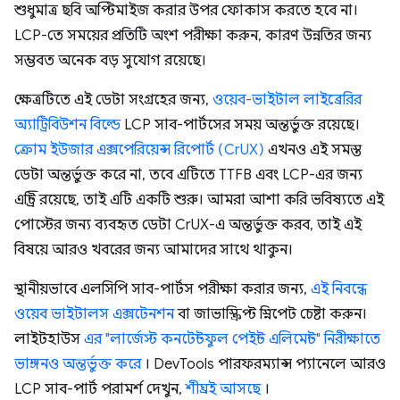
শুধুমাত্র ছবি অপ্টিমাইজ করার উপর ফোকাস করতে হবে না।
LCP-তে সময়ের প্রতিটি অংশ পরীক্ষা করুন, কারণ উন্নতির জন্য
সম্ভবত অনেক বড় সুযোগ রয়েছে।
ক্ষেত্রটিতে এই ডেটা সংগ্রহের জন্য,
ওয়েব-ভাইটাল লাইব্রেরির
অ্যাট্রিবিউশন বিল্ডে
LCP সাব-পার্টসের সময় অন্তর্ভুক্ত রয়েছে।
ক্রোম ইউজার এক্সপেরিয়েন্স রিপোর্ট (CrUX)
এখনও এই সমস্ত
ডেটা অন্তর্ভুক্ত করে না, তবে এটিতে TTFB এবং LCP-এর জন্য
এন্ট্রি রয়েছে, তাই এটি একটি শুরু। আমরা আশা করি ভবিষ্যতে এই
পোস্টের জন্য ব্যবহৃত ডেটা CrUX-এ অন্তর্ভুক্ত করব, তাই এই
বিষয়ে আরও খবরের জন্য আমাদের সাথে থাকুন।
স্থানীয়ভাবে এলসিপি সাব-পার্টস পরীক্ষা করার জন্য,
এই নিবন্ধে
ওয়েব ভাইটালস এক্সটেনশন
বা জাভাস্ক্রিপ্ট স্নিপেট চেষ্টা করুন।
লাইটহাউস
এর "লার্জেস্ট কনটেন্টফুল পেইন্ট এলিমেন্ট" নিরীক্ষাতে
ভাঙ্গনও অন্তর্ভুক্ত করে
। DevTools পারফরম্যান্স প্যানেলে আরও
LCP সাব-পার্ট পরামর্শ দেখুন,
শীঘ্রই আসছে
।