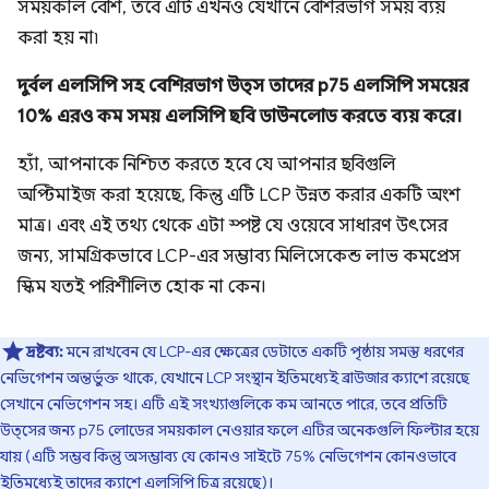
সময়কাল বেশি, তবে এটি এখনও যেখানে বেশিরভাগ সময় ব্যয়
করা হয় না৷
দুর্বল এলসিপি সহ বেশিরভাগ উত্স তাদের p75 এলসিপি সময়ের
10% এরও কম সময় এলসিপি ছবি ডাউনলোড করতে ব্যয় করে।
হ্যাঁ, আপনাকে নিশ্চিত করতে হবে যে আপনার ছবিগুলি
অপ্টিমাইজ করা হয়েছে, কিন্তু এটি LCP উন্নত করার একটি অংশ
মাত্র। এবং এই তথ্য থেকে এটা স্পষ্ট যে ওয়েবে সাধারণ উৎসের
জন্য, সামগ্রিকভাবে LCP-এর সম্ভাব্য মিলিসেকেন্ড লাভ কমপ্রেস
স্কিম যতই পরিশীলিত হোক না কেন।
দ্রষ্টব্য:
মনে রাখবেন যে LCP-এর ক্ষেত্রের ডেটাতে একটি পৃষ্ঠায় সমস্ত ধরণের
নেভিগেশন অন্তর্ভুক্ত থাকে, যেখানে LCP সংস্থান ইতিমধ্যেই ব্রাউজার ক্যাশে রয়েছে
সেখানে নেভিগেশন সহ। এটি এই সংখ্যাগুলিকে কম আনতে পারে, তবে প্রতিটি
উত্সের জন্য p75 লোডের সময়কাল নেওয়ার ফলে এটির অনেকগুলি ফিল্টার হয়ে
যায় (এটি সম্ভব কিন্তু অসম্ভাব্য যে কোনও সাইটে 75% নেভিগেশন কোনওভাবে
ইতিমধ্যেই তাদের ক্যাশে এলসিপি চিত্র রয়েছে)।