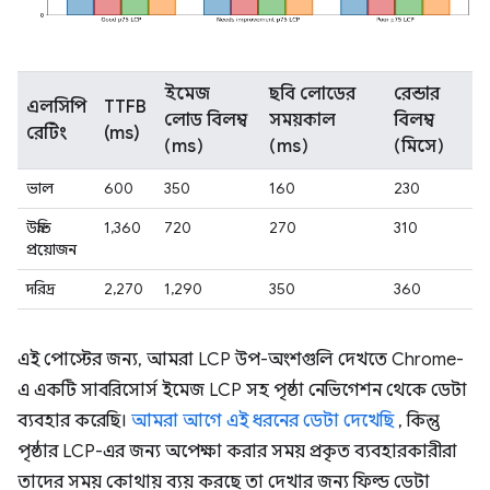
ইমেজ
ছবি লোডের
রেন্ডার
এলসিপি
TTFB
লোড বিলম্ব
সময়কাল
বিলম্ব
রেটিং
(ms)
(ms)
(ms)
(মিসে)
ভাল
600
350
160
230
উন্নতি
1,360
720
270
310
প্রয়োজন
দরিদ্র
2,270
1,290
350
360
এই পোস্টের জন্য, আমরা LCP উপ-অংশগুলি দেখতে Chrome-
এ একটি সাবরিসোর্স ইমেজ LCP সহ পৃষ্ঠা নেভিগেশন থেকে ডেটা
ব্যবহার করেছি।
আমরা আগে এই ধরনের ডেটা দেখেছি
, কিন্তু
পৃষ্ঠার LCP-এর জন্য অপেক্ষা করার সময় প্রকৃত ব্যবহারকারীরা
তাদের সময় কোথায় ব্যয় করছে তা দেখার জন্য ফিল্ড ডেটা