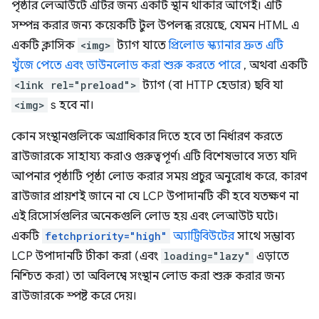
পৃষ্ঠার লেআউটে এটির জন্য একটি স্থান থাকার আগেই। এটি
সম্পন্ন করার জন্য কয়েকটি টুল উপলব্ধ রয়েছে, যেমন HTML এ
একটি ক্লাসিক
<img>
ট্যাগ যাতে
প্রিলোড স্ক্যানার দ্রুত এটি
খুঁজে পেতে এবং ডাউনলোড করা শুরু করতে পারে
, অথবা একটি
<link rel="preload">
ট্যাগ (বা HTTP হেডার) ছবি যা
<img>
s হবে না।
কোন সংস্থানগুলিকে অগ্রাধিকার দিতে হবে তা নির্ধারণ করতে
ব্রাউজারকে সাহায্য করাও গুরুত্বপূর্ণ৷ এটি বিশেষভাবে সত্য যদি
আপনার পৃষ্ঠাটি পৃষ্ঠা লোড করার সময় প্রচুর অনুরোধ করে, কারণ
ব্রাউজার প্রায়শই জানে না যে LCP উপাদানটি কী হবে যতক্ষণ না
এই রিসোর্সগুলির অনেকগুলি লোড হয় এবং লেআউট ঘটে।
একটি
fetchpriority="high"
অ্যাট্রিবিউটের
সাথে সম্ভাব্য
LCP উপাদানটি টীকা করা (এবং
loading="lazy"
এড়াতে
নিশ্চিত করা) তা অবিলম্বে সংস্থান লোড করা শুরু করার জন্য
ব্রাউজারকে স্পষ্ট করে দেয়।