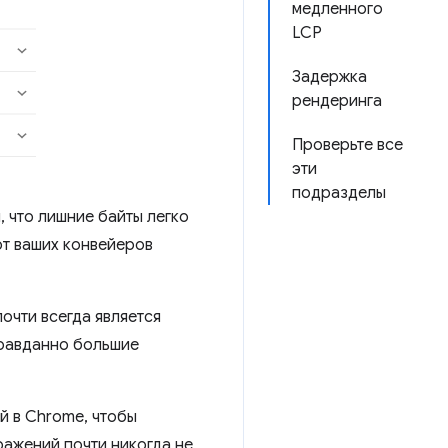
медленного
LCP
Задержка
рендеринга
Проверьте все
эти
подразделы
, что лишние байты легко
от ваших конвейеров
очти всегда является
равданно большие
й в Chrome, чтобы
бражений почти никогда не