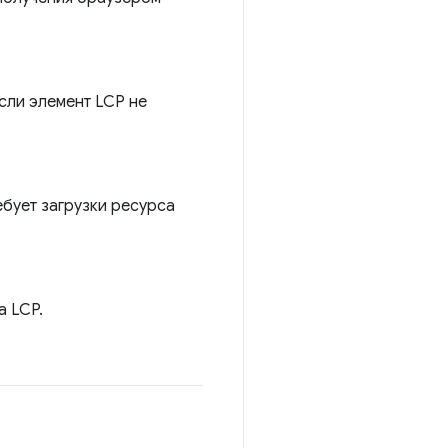
Если элемент LCP не
ебует загрузки ресурса
а LCP.