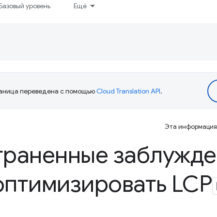
Базовый уровень
Ещё
аница переведена с помощью
Cloud Translation API
.
Эта информация 
траненные заблужде
оптимизировать LCP