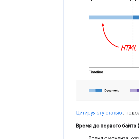
Цитируя эту статью
, подр
Время до первого байта 
Время с момента, ко