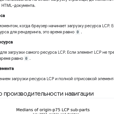
а HTML-документа.
рса
моментом, когда браузер начинает загрузку ресурса LCP. 
сурса для рендеринга, это время равно
0
.
есурса
для загрузки самого ресурса LCP. Если элемент LCP не тр
 время равно
0
.
емента
нием загрузки ресурса LCP и полной отрисовкой элемент
о производительности навигации