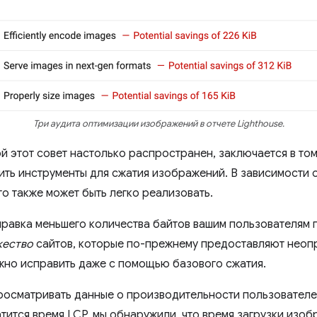
Три аудита оптимизации изображений в отчете Lighthouse.
й этот совет настолько распространен, заключается в том
ить инструменты для сжатия изображений. В зависимости 
го также может быть легко реализовать.
правка меньшего количества байтов вашим пользователям п
ество
сайтов, которые по-прежнему предоставляют неоп
жно исправить даже с помощью базового сжатия.
росматривать данные о производительности пользователе
атится время LCP, мы обнаружили, что время загрузки изо