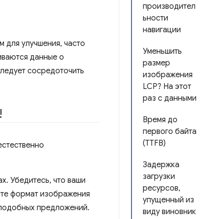
производител
ьности
навигации
 для улучшения, часто
Уменьшить
иваются данные о
размер
следует сосредоточить
изображения
LCP? На этот
раз с данными
!
Время до
первого байта
(TTFB)
естественно
Задержка
загрузки
ах. Убедитесь, что ваши
ресурсов,
йте формат изображения
упущенный из
подобных предложений.
виду виновник