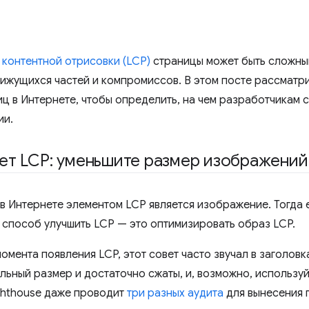
контентной отрисовки (LCP)
страницы может быть сложным
ижущихся частей и компромиссов. В этом посте рассматр
иц в Интернете, чтобы определить, на чем разработчикам 
ии.
ет LCP: уменьшите размер изображений
в Интернете элементом LCP является изображение. Тогда 
 способ улучшить LCP — это оптимизировать образ LCP.
момента появления LCP, этот совет часто звучал в заголовк
ьный размер и достаточно сжаты, и, возможно, использу
Lighthouse даже проводит
три
разных
аудита
для вынесения 