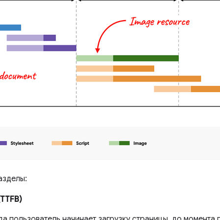
азделы:
(TTFB)
гда пользователь начинает загрузку страницы, до момента