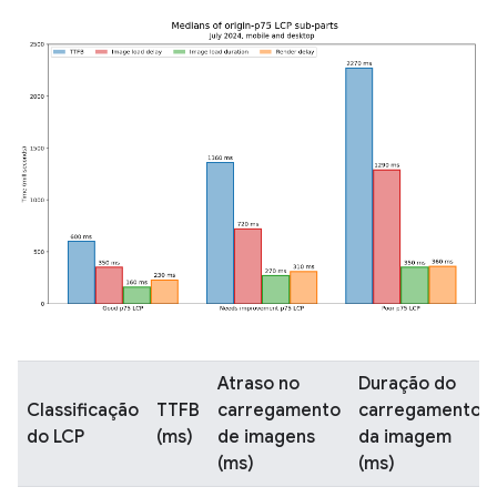
Atraso no
Duração do
Classificação
TTFB
carregamento
carregamento
do LCP
(ms)
de imagens
da imagem
(ms)
(ms)