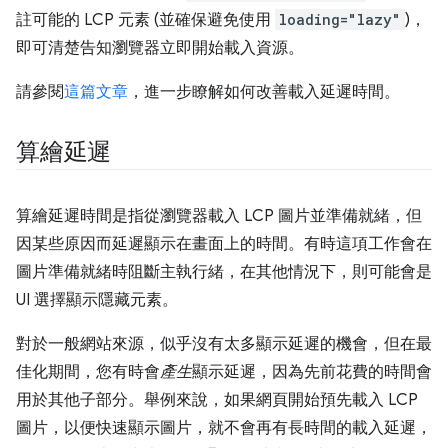
註可能的 LCP 元素 (並確保避免使用
loading="lazy"
)，
即可清楚告知瀏覽器立即開始載入資源。
請參閱
這篇文章
，進一步瞭解如何改善載入延遲時間。
算繪延遲
算繪延遲時間是指從瀏覽器載入 LCP 圖片並準備就緒，但
因某些原因而延遲顯示在畫面上的時間。有時這項工作會在
圖片準備就緒時阻斷主執行緒，在其他情況下，則可能會是
UI 選擇顯示隱藏元素。
對於一般網站來源，似乎沒有太多顯示延遲的機會，但在最
佳化期間，您有時會
產生
顯示延遲，因為先前花費的時間會
用於其他子部分。舉例來說，如果網頁開始預先載入 LCP
圖片，以便快速顯示圖片，就不會再有長時間的載入延遲，