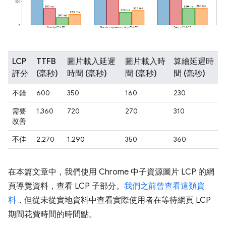
LCP
TTFB
圖片載入延遲
圖片載入時
算繪延遲時
評分
(毫秒)
時間 (毫秒)
間 (毫秒)
間 (毫秒)
不錯
600
350
160
230
需要
1,360
720
270
310
改善
不佳
2,270
1,290
350
360
在本篇文章中，我們使用 Chrome 中子資源圖片 LCP 的網
頁導覽資料，查看 LCP 子部分。
我們之前曾查看這類資
料
，但從未從實地資料中查看實際使用者在等待網頁 LCP
期間花費時間的時間點。