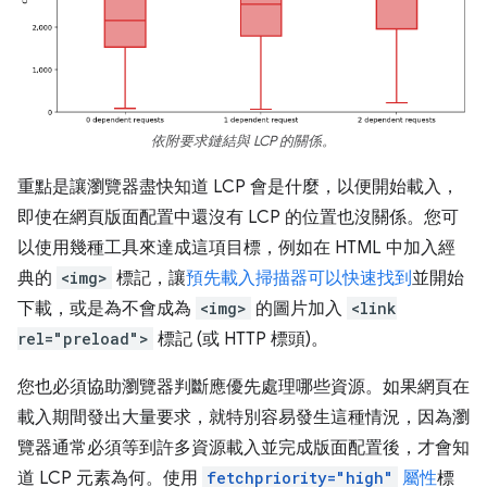
依附要求鏈結與 LCP 的關係。
重點是讓瀏覽器盡快知道 LCP 會是什麼，以便開始載入，
即使在網頁版面配置中還沒有 LCP 的位置也沒關係。您可
以使用幾種工具來達成這項目標，例如在 HTML 中加入經
典的
<img>
標記，讓
預先載入掃描器可以快速找到
並開始
下載，或是為不會成為
<img>
的圖片加入
<link
rel="preload">
標記 (或 HTTP 標頭)。
您也必須協助瀏覽器判斷應優先處理哪些資源。如果網頁在
載入期間發出大量要求，就特別容易發生這種情況，因為瀏
覽器通常必須等到許多資源載入並完成版面配置後，才會知
道 LCP 元素為何。使用
fetchpriority="high"
屬性
標