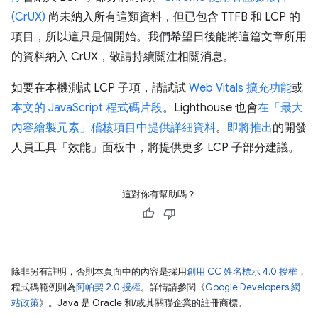
(CrUX)
尚未納入所有這類資料，但已包含 TTFB 和 LCP 的
項目，所以這只是個開始。我們希望日後能將這篇文章所用
的資料納入 CrUX，敬請持續關注相關消息。
如要在本機測試 LCP 子項，請試試
Web Vitals 擴充功能
或
本文的 JavaScript 程式碼片段
。Lighthouse 也會
在「最大
內容繪製元素」稽核項目中提供詳細資料
。
即將推出
的開發
人員工具「效能」面板中，將提供更多 LCP 子部分建議。
這對你有幫助嗎？
除非另有註明，否則本頁面中的內容是採用
創用 CC 姓名標示 4.0 授權
，
程式碼範例則為
阿帕契 2.0 授權
。詳情請參閱《
Google Developers 網
站政策
》。Java 是 Oracle 和/或其關聯企業的註冊商標。