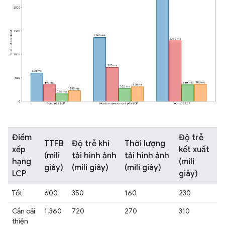
Điểm
Độ trễ
TTFB
Độ trễ khi
Thời lượng
xếp
kết xuất
(mili
tải hình ảnh
tải hình ảnh
hạng
(mili
giây)
(mili giây)
(mili giây)
LCP
giây)
Tốt
600
350
160
230
Cần cải
1.360
720
270
310
thiện