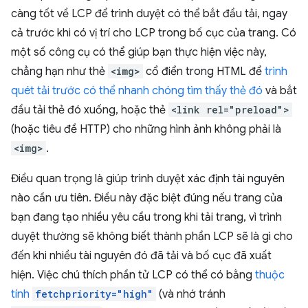
càng tốt về LCP để trình duyệt có thể bắt đầu tải, ngay
cả trước khi có vị trí cho LCP trong bố cục của trang. Có
một số công cụ có thể giúp bạn thực hiện việc này,
chẳng hạn như thẻ
<img>
cổ điển trong HTML để
trình
quét tải trước có thể nhanh chóng tìm thấy thẻ đó
và bắt
đầu tải thẻ đó xuống, hoặc thẻ
<link rel="preload">
(hoặc tiêu đề HTTP) cho những hình ảnh không phải là
<img>
.
Điều quan trọng là giúp trình duyệt xác định tài nguyên
nào cần ưu tiên. Điều này đặc biệt đúng nếu trang của
bạn đang tạo nhiều yêu cầu trong khi tải trang, vì trình
duyệt thường sẽ không biết thành phần LCP sẽ là gì cho
đến khi nhiều tài nguyên đó đã tải và bố cục đã xuất
hiện. Việc chú thích phần tử LCP có thể có bằng
thuộc
tính
fetchpriority="high"
(và nhớ tránh