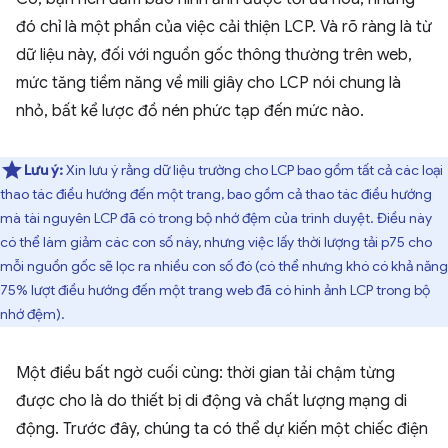
đó chỉ là một phần của việc cải thiện LCP. Và rõ ràng là từ
dữ liệu này, đối với nguồn gốc thông thường trên web,
mức tăng tiềm năng về mili giây cho LCP nói chung là
nhỏ, bất kể lược đồ nén phức tạp đến mức nào.
Lưu ý:
Xin lưu ý rằng dữ liệu trường cho LCP bao gồm tất cả các loại
thao tác điều hướng đến một trang, bao gồm cả thao tác điều hướng
mà tài nguyên LCP đã có trong bộ nhớ đệm của trình duyệt. Điều này
có thể làm giảm các con số này, nhưng việc lấy thời lượng tải p75 cho
mỗi nguồn gốc sẽ lọc ra nhiều con số đó (có thể nhưng khó có khả năng
75% lượt điều hướng đến một trang web đã có hình ảnh LCP trong bộ
nhớ đệm).
Một điều bất ngờ cuối cùng: thời gian tải chậm từng
được cho là do thiết bị di động và chất lượng mạng di
động. Trước đây, chúng ta có thể dự kiến một chiếc điện