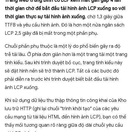
Trang web trung bình có LCP kém mất gần gấp 4 lần
thời gian chờ để bắt đầu tải hình ảnh LCP xuống so với
thời gian thực sự tải hình ảnh xuống
, chờ 1,3 giây giữa
TTFB và yêu cầu hình ảnh. Đó là hơn một nửa ngân sách
LCP 2,5 giây đã bị mất trong một phần phụ.
Chuỗi phần phụ thuộc là một lý do phổ biến gây ra độ
trễ tải lâu. Ở phía đơn giản hơn là một trang tải một trang
tính kiểu. Sau khi trình duyệt bố cục, trang tính kiểu này
sẽ đặt hình nền sẽ trở thành LCP. Tất cả các bước đó
phải diễn ra trước khi trình duyệt biết bắt đầu tải hình
ảnh LCP xuống.
Khi sử dụng dữ liệu thu thập thông tin công khai của Kho
lưu trữ HTTP (ghi lại chuỗi "trình khởi tạo" của các yêu
cầu mạng từ tài liệu HTML đến hình ảnh LCP), bạn có thể
thấy mối tương quan rõ ràng giữa độ dài chuỗi yêu cầu