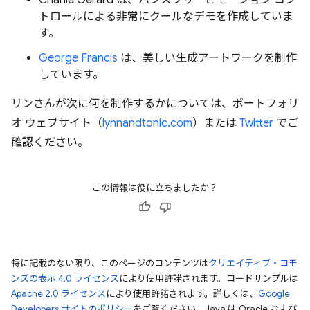
Charlie Gerard は、ハンズフリーとモーション コン
トロールによる非常にクールなデモを作成していま
す。
George Francis
は、美しい生成アートワークを制作
しています。
リンさんが次に何を制作するかについては、ポートフォリ
オ ウェブサイト（
lynnandtonic.com
）または
Twitter
でご
確認ください。
この情報は役に立ちましたか？
特に記載のない限り、このページのコンテンツは
クリエイティブ・コモ
ンズの表示 4.0 ライセンス
により使用許諾されます。コードサンプルは
Apache 2.0 ライセンス
により使用許諾されます。詳しくは、
Google
Developers サイトのポリシー
をご覧ください。Java は Oracle および