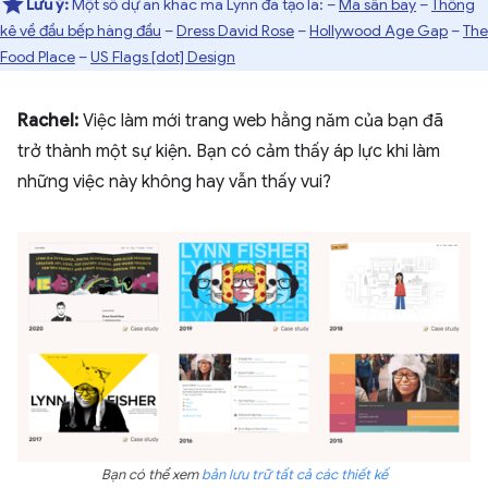
Lưu ý:
Một số dự án khác mà Lynn đã tạo là: –
Mã sân bay
–
Thống
kê về đầu bếp hàng đầu
–
Dress David Rose
–
Hollywood Age Gap
–
The
Food Place
–
US Flags [dot] Design
Rachel:
Việc làm mới trang web hằng năm của bạn đã
trở thành một sự kiện. Bạn có cảm thấy áp lực khi làm
những việc này không hay vẫn thấy vui?
Bạn có thể xem
bản lưu trữ tất cả các thiết kế