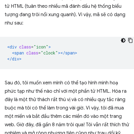
tử HTML (tuân theo nhiều mã đánh dấu hệ thống biểu
tượng đang trôi nổi xung quanh). Vì vậy, mã sẽ có dạng
như sau:
<div
class
=
"icon"
>
<span
class
=
"clock"
></span>
</div>
Sau đó, tôi muốn xem mình có thể tạo hình minh hoạ
phức tạp như thế nào chỉ với một phần tử HTML. Hóa ra
đây là một thử thách rất thú vị và có nhiều quy tắc ràng
buộc mà tôi có thể làm trong vài giờ. Vì vậy, tôi đã mua
một miền và bắt đầu thêm các miền đó vào một trang
web. Giờ đây, đã gần 8 năm trôi qua! Tôi vẫn rất thích thử
nghiệm và mở rộng phương tiện cũng như trau dồi kỹ