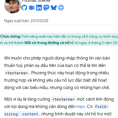
Thomas Steiner
Ngày xuất bản: 20/3/2025
Chúc mừng:
Tính năng web này hiện đã có trong cả 3 công cụ trình du
nh và trở thành
Mới có trong đường cơ sở
kể từ ngày 4 tháng 3 năm 20
Khi muốn cho phép người dùng nhập thông tin văn bản
thuần tuý, phản xạ đầu tiên của bạn có thể là tìm đến
<textarea>
. Phương thức này hoạt động trong nhiều
trường hợp và không yêu cầu nỗ lực đặc biệt để hoạt
động với các biểu mẫu, nhưng cũng có những hạn chế.
Một ví dụ là tăng cường
<textarea>
một cách linh động
với nội dung mà không cần dùng đến
mẹo
. Có
field-
sizing: content
, nhưng trình duyệt này chỉ hỗ trợ một