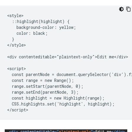
<style>

  ::highlight(highlight) {

    background-color: yellow;

    color: black;

  }

</style>

<div contenteditable="plaintext-only">Edit me</div>

<script>

  const parentNode = document.querySelector('div').fi
  const range = new Range();

  range.setStart(parentNode, 0);

  range.setEnd(parentNode, 3);

  const highlight = new Highlight(range);

  CSS.highlights.set('highlight', highlight);
