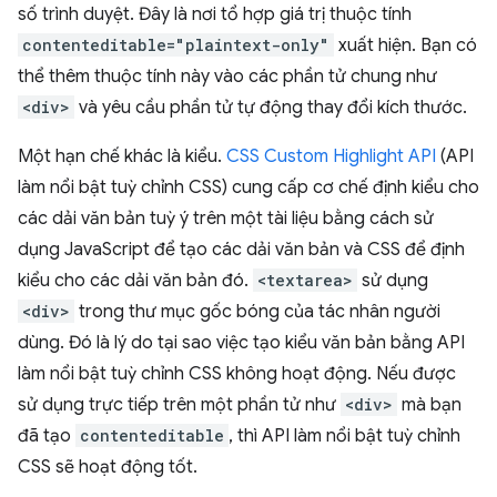
số trình duyệt. Đây là nơi tổ hợp giá trị thuộc tính
contenteditable="plaintext-only"
xuất hiện. Bạn có
thể thêm thuộc tính này vào các phần tử chung như
<div>
và yêu cầu phần tử tự động thay đổi kích thước.
Một hạn chế khác là kiểu.
CSS Custom Highlight API
(API
làm nổi bật tuỳ chỉnh CSS) cung cấp cơ chế định kiểu cho
các dải văn bản tuỳ ý trên một tài liệu bằng cách sử
dụng JavaScript để tạo các dải văn bản và CSS để định
kiểu cho các dải văn bản đó.
<textarea>
sử dụng
<div>
trong thư mục gốc bóng của tác nhân người
dùng. Đó là lý do tại sao việc tạo kiểu văn bản bằng API
làm nổi bật tuỳ chỉnh CSS không hoạt động. Nếu được
sử dụng trực tiếp trên một phần tử như
<div>
mà bạn
đã tạo
contenteditable
, thì API làm nổi bật tuỳ chỉnh
CSS sẽ hoạt động tốt.