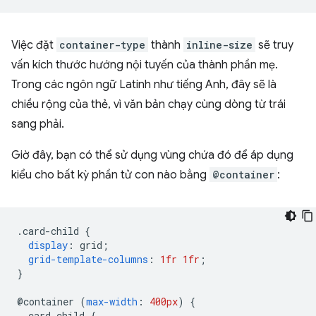
Việc đặt
container-type
thành
inline-size
sẽ truy
vấn kích thước hướng nội tuyến của thành phần mẹ.
Trong các ngôn ngữ Latinh như tiếng Anh, đây sẽ là
chiều rộng của thẻ, vì văn bản chạy cùng dòng từ trái
sang phải.
Giờ đây, bạn có thể sử dụng vùng chứa đó để áp dụng
kiểu cho bất kỳ phần tử con nào bằng
@container
:
.
card-child 
{
display
:
 grid
;
grid-template-columns
:
1fr
1fr
;
}
@
container 
(
max-width
:
400px
)
{
.
card-child 
{