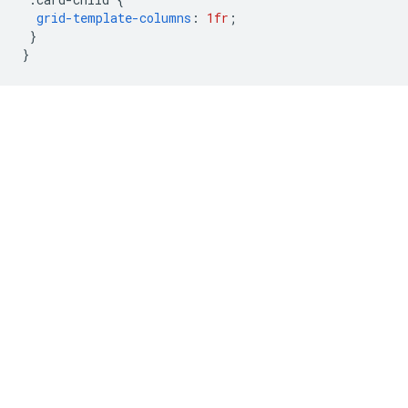
grid-template-columns
:
1fr
;
}
}