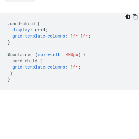
.
card-child 
{
display
:
 grid
;
grid-template-columns
:
1fr
1fr
;
}
@
container 
(
max-width
:
400px
)
{
.
card-child 
{
grid-template-columns
:
1fr
;
}
}