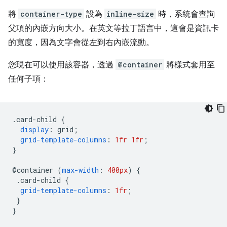
將
container-type
設為
inline-size
時，系統會查詢
父項的內嵌方向大小。在英文等拉丁語言中，這會是資訊卡
的寬度，因為文字會從左到右內嵌流動。
您現在可以使用該容器，透過
@container
將樣式套用至
任何子項：
.
card-child 
{
display
:
 grid
;
grid-template-columns
:
1fr
1fr
;
}
@
container 
(
max-width
:
400px
)
{
.
card-child 
{
grid-template-columns
:
1fr
;
}
}