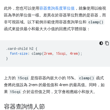
此外，您也可以使用
容器查詢長度單位值
，就像使用以檢視
區為準的單位值一樣。差異在於容器單位對應的是容器，而
非可視區域。以下範例示範使用容器查詢單位和
clamp()
函式來提供最小和最大大小值的回應式字體排版：
.
card-child h2 
{
font-size
:
 clamp
(
2rem
,
15cqi
,
4rem
);
}
上方的
15cqi
是指容器內嵌大小的 15%。
clamp()
函式
會將此值設為 2rem 的最低值和 4rem 的最高值。同時，如
果
15cqi
介於這些值之間，文字會相應縮小和放大。
容器查詢情人節