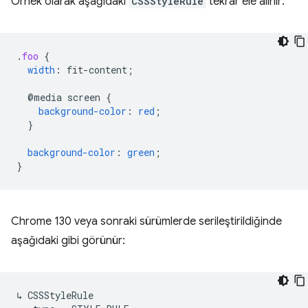
Örnek olarak aşağıdaki
CSSStyleRule
tekrar ele alınır:
.
foo
{
width
:
fit-content
;
@media
screen
{
background-color
:
red
;
}
background-color
:
green
;
}
Chrome 130 veya sonraki sürümlerde serileştirildiğinde
aşağıdaki gibi görünür:
↳ CSSStyleRule
