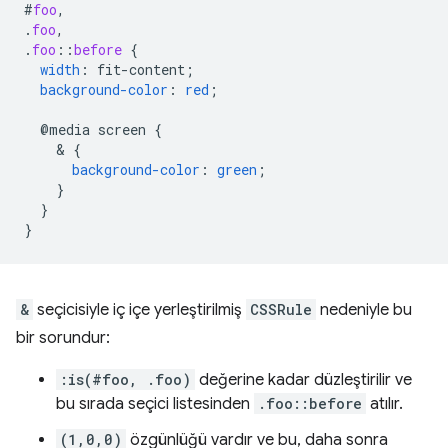
#
foo
,
.
foo
,
.
foo
::
before
{
width
:
fit-content
;
background-color
:
red
;
@media
screen
{
    & 
{
background-color
:
green
;
}
}
}
&
seçicisiyle iç içe yerleştirilmiş
CSSRule
nedeniyle bu
bir sorundur:
:is(#foo, .foo)
değerine kadar düzleştirilir ve
bu sırada seçici listesinden
.foo::before
atılır.
(1,0,0)
özgünlüğü vardır ve bu, daha sonra