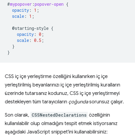
#
mypopover
:
popover-open
{
opacity
:
1
;
scale
:
1
;
@starting-style
{
opacity
:
0
;
scale
:
0.5
;
}
}
CSS iç içe yerleştirme özelliğini kullanırken iç içe
yerleştirilmiş beyanlarınızı iç içe yerleştirilmiş kuralların
üzerinde tutarsanız kodunuz, CSS iç içe yerleştirmeyi
destekleyen tüm tarayıcıların
çoğunda
sorunsuz çalışır.
Son olarak,
CSSNestedDeclarations
özelliğinin
kullanılabilir olup olmadığını tespit etmek istiyorsanız
aşağıdaki JavaScript snippet'ini kullanabilirsiniz: