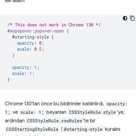
ele alalım
/* This does not work in Chrome 130 */
#
mypopover
:
popover-open
{
@starting-style
{
opacity
:
0
;
scale
:
0.5
;
}
opacity
:
1
;
scale
:
1
;
}
Chrome 130'tan önce bu bildirimler kaldırılırdı.
opacity:
1;
ve
scale: 1;
beyanları
CSSStyleRule.style
'ye,
ardından
CSSStyleRule.cssRules
'te bir
CSSStartingStyleRule
(
@starting-style
kuralını