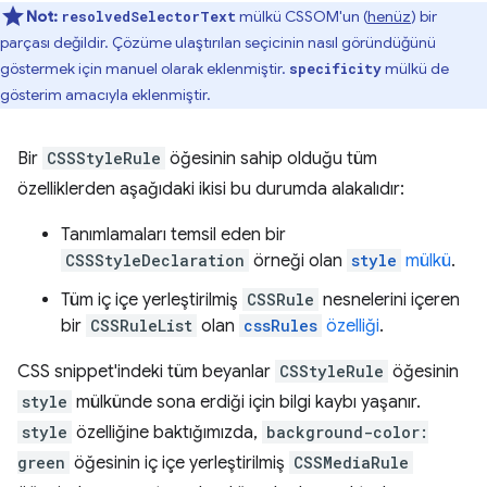
Not:
mülkü CSSOM'un (
henüz
) bir
resolvedSelectorText
parçası değildir. Çözüme ulaştırılan seçicinin nasıl göründüğünü
göstermek için manuel olarak eklenmiştir.
mülkü de
specificity
gösterim amacıyla eklenmiştir.
Bir
CSSStyleRule
öğesinin sahip olduğu tüm
özelliklerden aşağıdaki ikisi bu durumda alakalıdır:
Tanımlamaları temsil eden bir
CSSStyleDeclaration
örneği olan
style
mülkü
.
Tüm iç içe yerleştirilmiş
CSSRule
nesnelerini içeren
bir
CSSRuleList
olan
cssRules
özelliği
.
CSS snippet'indeki tüm beyanlar
CSStyleRule
öğesinin
style
mülkünde sona erdiği için bilgi kaybı yaşanır.
style
özelliğine baktığımızda,
background-color:
green
öğesinin iç içe yerleştirilmiş
CSSMediaRule