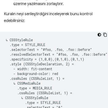
üzerine yazılmasını zorlaştırır.
Kuralın neyi serileştirdiğini inceleyerek bunu kontrol
edebilirsiniz:
↳ CSSStyleRule

  .type = STYLE_RULE

  .selectorText = "#foo, .foo, .foo::before"

  .resolvedSelectorText = "#foo, .foo, .foo::before"

  .specificity = (1,0,0),(0,1,0),(0,1,1)

  .style (CSSStyleDeclaration, 2) =

    - width: fit-content

    - background-color: red

  .cssRules (CSSRuleList, 1) =

    ↳ CSSMediaRule

      .type = MEDIA_RULE

      .cssRules (CSSRuleList, 1) =

        ↳ CSSStyleRule

          .type = STYLE_RULE

          .selectorText = "&"
