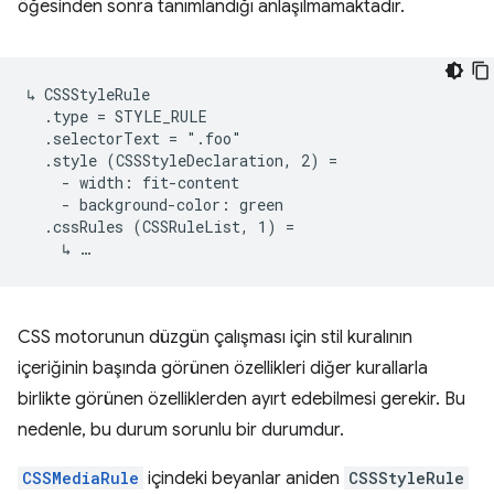
öğesinden sonra tanımlandığı anlaşılmamaktadır.
↳ CSSStyleRule

  .type = STYLE_RULE

  .selectorText = ".foo"

  .style (CSSStyleDeclaration, 2) =

    - width: fit-content

    - background-color: green

  .cssRules (CSSRuleList, 1) =

CSS motorunun düzgün çalışması için stil kuralının
içeriğinin başında görünen özellikleri diğer kurallarla
birlikte görünen özelliklerden ayırt edebilmesi gerekir. Bu
nedenle, bu durum sorunlu bir durumdur.
CSSMediaRule
içindeki beyanlar aniden
CSSStyleRule