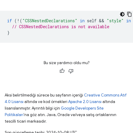
if
(
!
(
"CSSNestedDeclarations"
in
self
 && 
"style"
in
// CSSNestedDeclarations is not available
}
Bu size yardımcı oldu mu?
Aksi belirtilmediği sürece bu sayfanın içeriği
Creative Commons Atıf
4.0 Lisansı
altında ve kod örnekleri
Apache 2.0 Lisansı
altında
lisanslanmıştır. Ayrıntılı bilgi için
Google Developers Site
Politikaları
'na göz atın. Java, Oracle ve/veya satış ortaklarının
tescilli ticari markasıdır.
Son güncelleme tarihi: 2024-10-08 UTC.