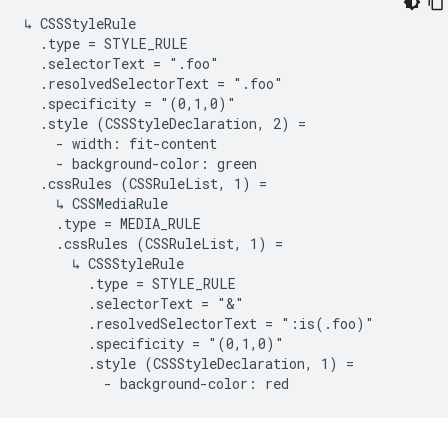
↳ CSSStyleRule

  .type = STYLE_RULE

  .selectorText = ".foo"

  .resolvedSelectorText = ".foo"

  .specificity = "(0,1,0)"

  .style (CSSStyleDeclaration, 2) =

    - width: fit-content

    - background-color: green

  .cssRules (CSSRuleList, 1) =

    ↳ CSSMediaRule

    .type = MEDIA_RULE

    .cssRules (CSSRuleList, 1) =

      ↳ CSSStyleRule

        .type = STYLE_RULE

        .selectorText = "&"

        .resolvedSelectorText = ":is(.foo)"

        .specificity = "(0,1,0)"

        .style (CSSStyleDeclaration, 1) =
