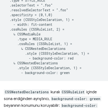
  .type = STYLE_RULE

  .selectorText = ".foo"

  .resolvedSelectorText = ".foo"

  .specificity = (0,1,0)

  .style (CSSStyleDeclaration, 1) =

    - width: fit-content

  .cssRules (CSSRuleList, 2) =

    ↳ CSSMediaRule

      .type = MEDIA_RULE

      .cssRules (CSSRuleList, 1) =

        ↳ CSSNestedDeclarations

          .style (CSSStyleDeclaration, 1) =

            - background-color: red

    ↳ CSSNestedDeclarations

      .style (CSSStyleDeclaration, 1) =

CSSNestedDeclarations
kuralı
CSSRuleList
içinde
sona erdiğinden ayrıştırıcı,
background-color: green
beyanının konumunu koruyabilir:
background-color: