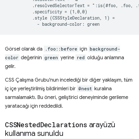
          .resolvedSelectorText = ":is(#foo, .foo, .
          .specificity = (1,0,0)

          .style (CSSStyleDeclaration, 1) =

Görsel olarak da
.foo::before
için
background-
color
değerinin
green
yerine
red
olduğu anlamına
gelir.
CSS Çalışma Grubu'nun incelediği bir diğer yaklaşım, tüm
iç içe yerleştirilmiş bildirimleri bir
@nest
kuralına
sarmalamaktı. Bu öneri, geliştirici deneyiminde gerileme
yaratacağı için reddedildi.
CSSNested
Declarations
arayüzü
kullanıma sunuldu