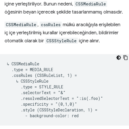
içine yerleştiriliyor. Bunun nedeni,
CSSMediaRule
öğesinin beyan içerecek şekilde tasarlanmamış olmasıdır.
CSSMediaRule
,
cssRules
mülkü aracılığıyla erişilebilen
iç içe yerleştirilmiş kurallar içerebileceğinden, bildirimler
otomatik olarak bir
CSSStyleRule
içine alınır.
↳ CSSMediaRule

  .type = MEDIA_RULE

  .cssRules (CSSRuleList, 1) =

    ↳ CSSStyleRule

      .type = STYLE_RULE

      .selectorText = "&"

      .resolvedSelectorText = ":is(.foo)"

      .specificity = "(0,1,0)"

      .style (CSSStyleDeclaration, 1) =
