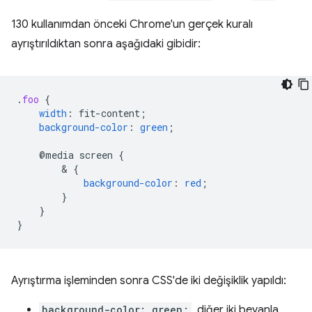
130 kullanımdan önceki Chrome'un gerçek kuralı
ayrıştırıldıktan sonra aşağıdaki gibidir:
.
foo
{
width
:
fit-content
;
background-color
:
green
;
@media
screen
{
        & 
{
background-color
:
red
;
}
}
}
Ayrıştırma işleminden sonra CSS'de iki değişiklik yapıldı:
background-color: green;
, diğer iki beyanla