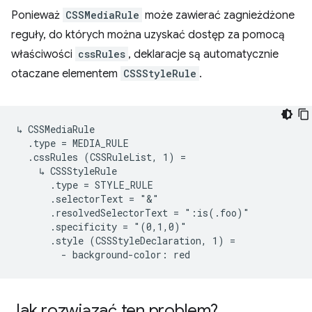
Ponieważ
CSSMediaRule
może zawierać zagnieżdżone
reguły, do których można uzyskać dostęp za pomocą
właściwości
cssRules
, deklaracje są automatycznie
otaczane elementem
CSSStyleRule
.
↳ CSSMediaRule

  .type = MEDIA_RULE

  .cssRules (CSSRuleList, 1) =

    ↳ CSSStyleRule

      .type = STYLE_RULE

      .selectorText = "&"

      .resolvedSelectorText = ":is(.foo)"

      .specificity = "(0,1,0)"

      .style (CSSStyleDeclaration, 1) =

Jak rozwiązać ten problem?