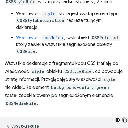
CSSStyleRule
w tym przypadku istotne są 2 z nich:
Właściwość
style
, która jest wystąpieniem typu
CSSStyleDeclaration
reprezentującym
deklaracje.
Właściwość
cssRules
, czyli obiekt
CSSRuleList
,
który zawiera wszystkie zagnieżdżone obiekty
CSSRule
.
Wszystkie deklaracje z fragmentu kodu CSS trafiają do
właściwości
style
obiektu
CSStyleRule
, co powoduje
utratę informacji. Przyglądając się właściwości
style
,
nie widać, że element
background-color: green
został zadeklarowany po zagnieżdżonym elemencie
CSSMediaRule
.
↳ CSSStyleRule
