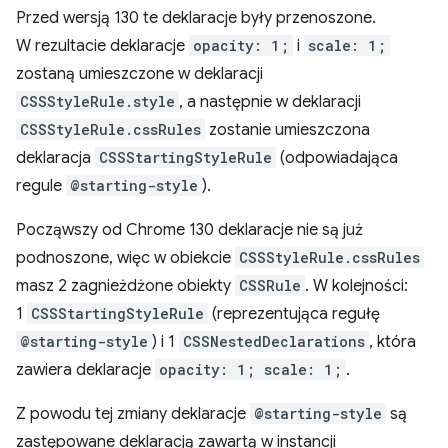
Przed wersją 130 te deklaracje były przenoszone.
W rezultacie deklaracje
opacity: 1;
i
scale: 1;
zostaną umieszczone w deklaracji
CSSStyleRule.style
, a następnie w deklaracji
CSSStyleRule.cssRules
zostanie umieszczona
deklaracja
CSSStartingStyleRule
(odpowiadająca
regule
@starting-style
).
Począwszy od Chrome 130 deklaracje nie są już
podnoszone, więc w obiekcie
CSSStyleRule.cssRules
masz 2 zagnieżdżone obiekty
CSSRule
. W kolejności:
1
CSSStartingStyleRule
(reprezentująca regułę
@starting-style
) i 1
CSSNestedDeclarations
, która
zawiera deklaracje
opacity: 1; scale: 1;
.
Z powodu tej zmiany deklaracje
@starting-style
są
zastępowane deklaracją zawartą w instancji