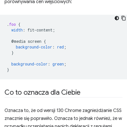
porównywania cen wejściowych:
.
foo
{
width
:
fit-content
;
@media
screen
{
background-color
:
red
;
}
background-color
:
green
;
}
Co to oznacza dla Ciebie
Oznacza to, że od wersji 130 Chrome zagnieżdżanie CSS
znacznie się poprawiło. Oznacza to jednak również, że w
przypadku przeplatania nagich deklaracji z regułami