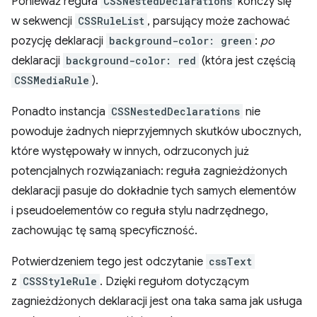
Ponieważ reguła
CSSNestedDeclarations
kończy się
w sekwencji
CSSRuleList
, parsujący może zachować
pozycję deklaracji
background-color: green
:
po
deklaracji
background-color: red
(która jest częścią
CSSMediaRule
).
Ponadto instancja
CSSNestedDeclarations
nie
powoduje żadnych nieprzyjemnych skutków ubocznych,
które występowały w innych, odrzuconych już
potencjalnych rozwiązaniach: reguła zagnieżdżonych
deklaracji pasuje do dokładnie tych samych elementów
i pseudoelementów co reguła stylu nadrzędnego,
zachowując tę samą specyficzność.
Potwierdzeniem tego jest odczytanie
cssText
z
CSSStyleRule
. Dzięki regułom dotyczącym
zagnieżdżonych deklaracji jest ona taka sama jak usługa