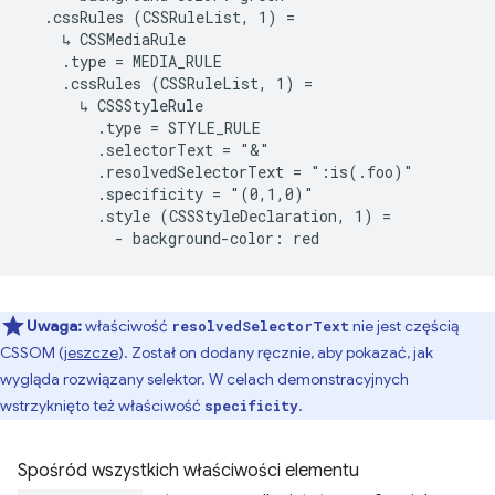
  .cssRules (CSSRuleList, 1) =

    ↳ CSSMediaRule

    .type = MEDIA_RULE

    .cssRules (CSSRuleList, 1) =

      ↳ CSSStyleRule

        .type = STYLE_RULE

        .selectorText = "&"

        .resolvedSelectorText = ":is(.foo)"

        .specificity = "(0,1,0)"

        .style (CSSStyleDeclaration, 1) =

Uwaga:
właściwość
nie jest częścią
resolvedSelectorText
CSSOM (
jeszcze
). Został on dodany ręcznie, aby pokazać, jak
wygląda rozwiązany selektor. W celach demonstracyjnych
wstrzyknięto też właściwość
.
specificity
Spośród wszystkich właściwości elementu