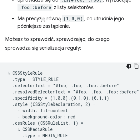
Sprowadza się do
, wyrzucając
.foo::before
z listy selektorów.
Ma precyzję równą
(1,0,0)
, co utrudnia jego
późniejsze zastąpienie.
Możesz to sprawdzić, sprawdzając, do czego
sprowadza się serializacja reguły:
↳ CSSStyleRule

  .type = STYLE_RULE

  .selectorText = "#foo, .foo, .foo::before"

  .resolvedSelectorText = "#foo, .foo, .foo::before"

  .specificity = (1,0,0),(0,1,0),(0,1,1)

  .style (CSSStyleDeclaration, 2) =

    - width: fit-content

    - background-color: red

  .cssRules (CSSRuleList, 1) =

    ↳ CSSMediaRule

      .type = MEDIA_RULE
