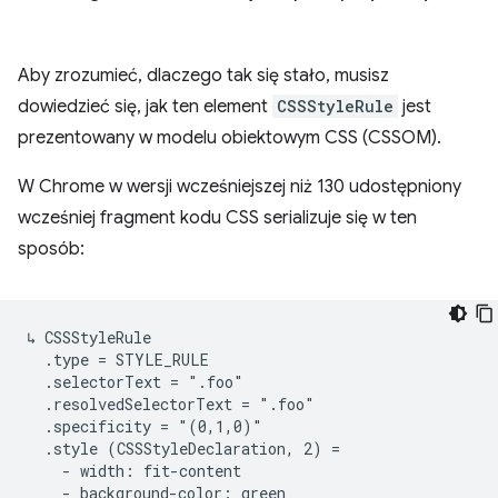
Aby zrozumieć, dlaczego tak się stało, musisz
dowiedzieć się, jak ten element
CSSStyleRule
jest
prezentowany w modelu obiektowym CSS (CSSOM).
W Chrome w wersji wcześniejszej niż 130 udostępniony
wcześniej fragment kodu CSS serializuje się w ten
sposób:
↳ CSSStyleRule

  .type = STYLE_RULE

  .selectorText = ".foo"

  .resolvedSelectorText = ".foo"

  .specificity = "(0,1,0)"

  .style (CSSStyleDeclaration, 2) =

    - width: fit-content

    - background-color: green
