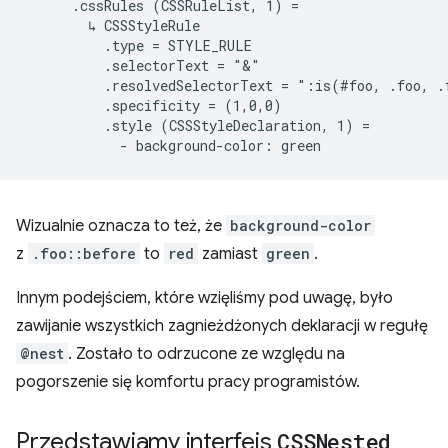
      .cssRules (CSSRuleList, 1) =

        ↳ CSSStyleRule

          .type = STYLE_RULE

          .selectorText = "&"

          .resolvedSelectorText = ":is(#foo, .foo, .
          .specificity = (1,0,0)

          .style (CSSStyleDeclaration, 1) =

Wizualnie oznacza to też, że
background-color
z
.foo::before
to
red
zamiast
green
.
Innym podejściem, które wzięliśmy pod uwagę, było
zawijanie wszystkich zagnieżdżonych deklaracji w regułę
@nest
. Zostało to odrzucone ze względu na
pogorszenie się komfortu pracy programistów.
Przedstawiamy interfejs
CSSNested