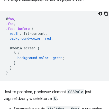
#
foo
,
.
foo
,
.
foo
::
before
{
width
:
fit-content
;
background-color
:
red
;
@media
screen
{
    & 
{
background-color
:
green
;
}
}
}
Jest to problem, ponieważ element
CSSRule
jest
zagnieżdżony w selektorze
&
:
:is(#foo, .foo)