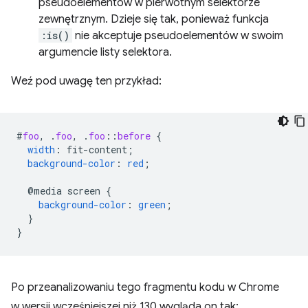
pseudoelementów w pierwotnym selektorze
zewnętrznym. Dzieje się tak, ponieważ funkcja
:is()
nie akceptuje pseudoelementów w swoim
argumencie listy selektora.
Weź pod uwagę ten przykład:
#
foo
,
.
foo
,
.
foo
::
before
{
width
:
fit-content
;
background-color
:
red
;
@media
screen
{
background-color
:
green
;
}
}
Po przeanalizowaniu tego fragmentu kodu w Chrome
w wersji wcześniejszej niż 130 wygląda on tak: