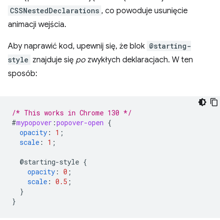
CSSNestedDeclarations
, co powoduje usunięcie
animacji wejścia.
Aby naprawić kod, upewnij się, że blok
@starting-
style
znajduje się
po
zwykłych deklaracjach. W ten
sposób:
/* This works in Chrome 130 */
#
mypopover
:
popover-open
{
opacity
:
1
;
scale
:
1
;
@starting-style
{
opacity
:
0
;
scale
:
0.5
;
}
}