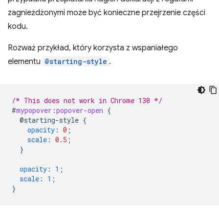
zagnieżdżonymi może być konieczne przejrzenie części
kodu.
Rozważ przykład, który korzysta z wspaniałego
elementu
@starting-style
.
/* This does not work in Chrome 130 */
#
mypopover
:
popover-open
{
@starting-style
{
opacity
:
0
;
scale
:
0.5
;
}
opacity
:
1
;
scale
:
1
;
}