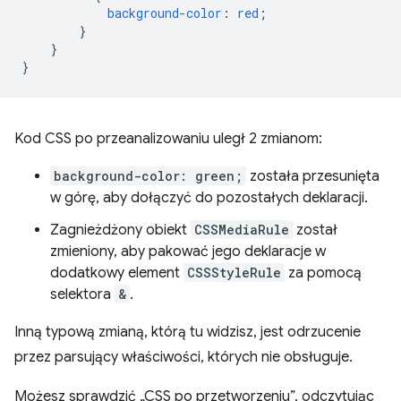
background-color
:
red
;
}
}
}
Kod CSS po przeanalizowaniu uległ 2 zmianom:
background-color: green;
została przesunięta
w górę, aby dołączyć do pozostałych deklaracji.
Zagnieżdżony obiekt
CSSMediaRule
został
zmieniony, aby pakować jego deklaracje w
dodatkowy element
CSSStyleRule
za pomocą
selektora
&
.
Inną typową zmianą, którą tu widzisz, jest odrzucenie
przez parsujący właściwości, których nie obsługuje.
Możesz sprawdzić „CSS po przetworzeniu”, odczytując