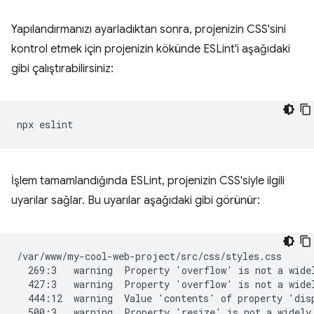
Yapılandırmanızı ayarladıktan sonra, projenizin CSS'sini
kontrol etmek için projenizin kökünde ESLint'i aşağıdaki
gibi çalıştırabilirsiniz:
İşlem tamamlandığında ESLint, projenizin CSS'siyle ilgili
uyarılar sağlar. Bu uyarılar aşağıdaki gibi görünür:
/var/www/my-cool-web-project/src/css/styles.css

  269:3   warning  Property 'overflow' is not a widel
  427:3   warning  Property 'overflow' is not a widel
  444:12  warning  Value 'contents' of property 'disp
  500:3   warning  Property 'resize' is not a widely 