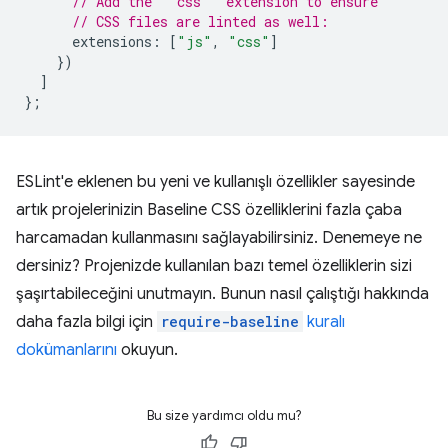
// Add the `"css"` extension to ensure
// CSS files are linted as well:
extensions
:
[
"js"
,
"css"
]
})
]
};
ESLint'e eklenen bu yeni ve kullanışlı özellikler sayesinde
artık projelerinizin Baseline CSS özelliklerini fazla çaba
harcamadan kullanmasını sağlayabilirsiniz. Denemeye ne
dersiniz? Projenizde kullanılan bazı temel özelliklerin sizi
şaşırtabileceğini unutmayın. Bunun nasıl çalıştığı hakkında
daha fazla bilgi için
require-baseline
kuralı
dokümanlarını
okuyun.
Bu size yardımcı oldu mu?