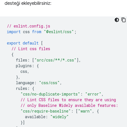
desteği ekleyebilirsiniz:
// eslint.config.js
import
css
from
"@eslint/css"
;
export
default
[
// Lint css files
{
files
:
[
"src/css/**/*.css"
],
plugins
:
{
css
,
},
language
:
"css/css"
,
rules
:
{
"css/no-duplicate-imports"
:
"error"
,
// Lint CSS files to ensure they are using
// only Baseline Widely available features:
"css/require-baseline"
:
[
"warn"
,
{
available
:
"widely"
}]