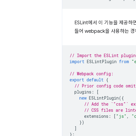
ESLint에서 이 기능을 제공하
들어 webpack을 사용하는 
// Import the ESLint plugin
import
ESLintPlugin
from
"
// Webpack config:
export
default
{
// Prior config code omit
plugins
:
[
new
ESLintPlugin
({
// Add the `"css"` ex
// CSS files are lint
extensions
:
[
"js"
,
"
})
]
};