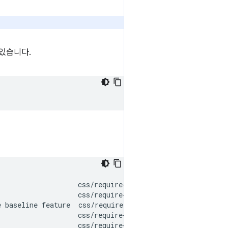
 있습니다.
                   css/require-baseline

                   css/require-baseline

 baseline feature  css/require-baseline

                   css/require-baseline
