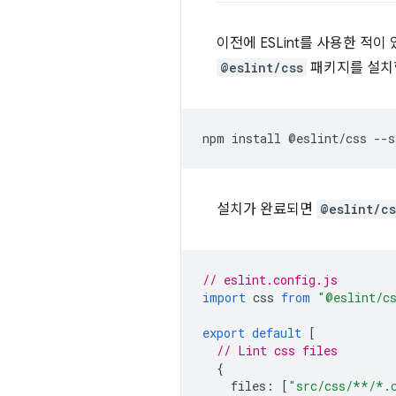
이전에 ESLint를 사용한 적
@eslint/css
패키지를 설치
설치가 완료되면
@eslint/cs
// eslint.config.js
import
css
from
"@eslint/c
export
default
[
// Lint css files
{
files
:
[
"src/css/**/*.