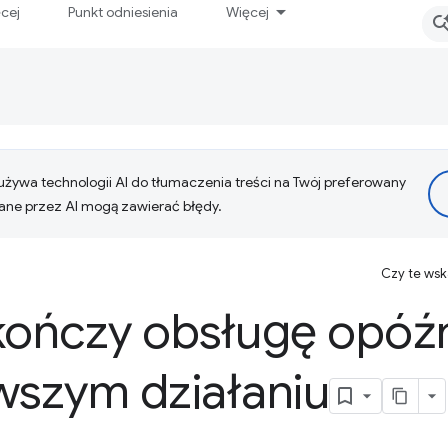
ęcej
Punkt odniesienia
Więcej
żywa technologii AI do tłumaczenia treści na Twój preferowany
ne przez AI mogą zawierać błędy.
Czy te ws
ończy obsługę opóźn
wszym działaniu