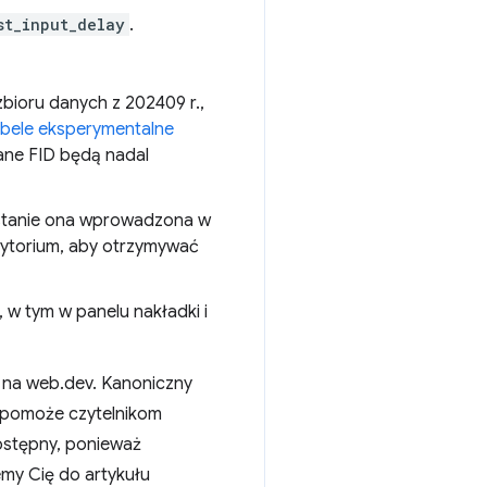
st_input_delay
.
zbioru danych z 202409 r.,
abele eksperymentalne
ane FID będą nadal
zostanie ona wprowadzona w
ozytorium, aby otrzymywać
 w tym w panelu nakładki i
 na web.dev. Kanoniczny
e pomoże czytelnikom
ostępny, ponieważ
emy Cię do artykułu