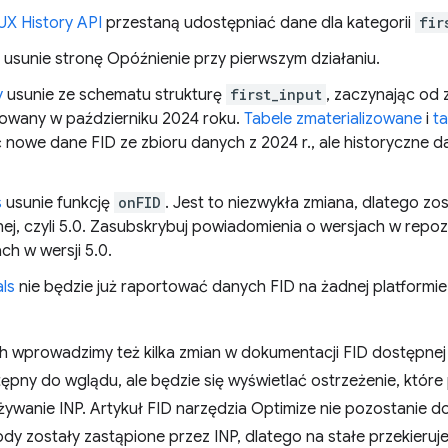
UX History API
przestaną udostępniać dane dla kategorii
fir
usunie stronę Opóźnienie przy pierwszym działaniu.
y
usunie ze schematu strukturę
first_input
, zaczynając od 
kowany w październiku 2024 roku.
Tabele zmaterializowane
i
t
nowe dane FID ze zbioru danych z 2024 r., ale historyczne d
s
usunie funkcję
onFID
. Jest to niezwykła zmiana, dlatego 
nej, czyli 5.0. Zasubskrybuj powiadomienia o wersjach w rep
ch w wersji 5.0.
ls
nie będzie już raportować danych FID na żadnej platformie,
h wprowadzimy też kilka zmian w dokumentacji FID dostępnej
pny do wglądu, ale będzie się wyświetlać ostrzeżenie, któr
ywanie INP. Artykuł FID narzędzia Optimize nie pozostanie d
y zostały zastąpione przez INP, dlatego na stałe przekieruj