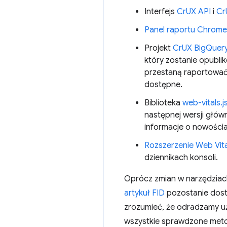
Interfejs
CrUX API
i
Cr
Panel raportu Chrome
Projekt
CrUX BigQuer
który zostanie opubli
przestaną raportować 
dostępne.
Biblioteka
web-vitals.j
następnej wersji głów
informacje o nowościa
Rozszerzenie Web Vita
dziennikach konsoli.
Oprócz zmian w narzędziac
artykuł FID
pozostanie dostę
zrozumieć, że odradzamy uż
wszystkie sprawdzone metod