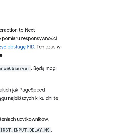
eraction to Next
o pomiaru responsywności
czyć obsługę FID
. Ten czas w
e
.
anceObserver
. Będą mogli
.
akich jak PageSpeed
u najbliższych kilku dni te
ażeniach użytkowników.
FIRST_INPUT_DELAY_MS
.