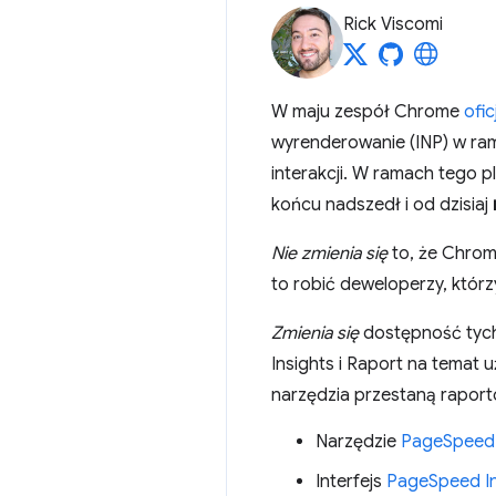
Rick Viscomi
W maju zespół Chrome
ofic
wyrenderowanie (INP) w r
interakcji. W ramach tego p
końcu nadszedł i od dzisiaj
Nie zmienia się
to, że Chrom
to robić deweloperzy, którz
Zmienia się
dostępność tych
Insights i Raport na temat u
narzędzia przestaną rapor
Narzędzie
PageSpeed 
Interfejs
PageSpeed In