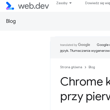
Zasoby
Dowiedz się wi
Blog
Google u
język. Tłumaczenia wygenerowa
Strona główna
Blog
Chrome k
przy pier