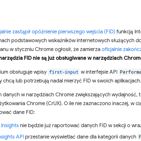
jalnie zastąpił opóźnienie pierwszego wejścia (FID)
funkcją Int
amach podstawowych wskaźników internetowych służących d
lanu w styczniu Chrome ogłosił, że zamierza
oficjalnie zakoń
narzędzia FID nie są już obsługiwane w narzędziach Chrom
ium obsługuje wpisy
first-input
w interfejsie API
Perform
y chcą lub potrzebują nadal mierzyć FID w swoich aplikacjach
 danych w narzędziach Chrome zwiększających wydajność, t
żytkowania Chrome (CrUX). O ile nie zaznaczono inaczej, w ciąg
tować dane FID:
Insights
nie będzie już raportować danych FID w sekcji o wr
sights API
przestanie wyświetlać dane dla kategorii danych