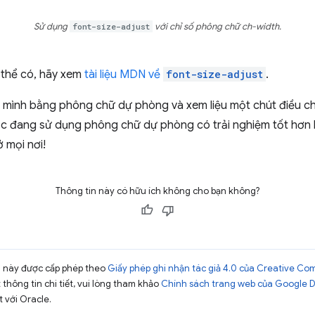
Sử dụng
font-size-adjust
với chỉ số phông chữ ch-width.
ó thể có, hãy xem
tài liệu MDN về
font-size-adjust
.
 mình bằng phông chữ dự phòng và xem liệu một chút điều ch
c đang sử dụng phông chữ dự phòng có trải nghiệm tốt hơn h
 mọi nơi!
Thông tin này có hữu ích không cho bạn không?
ng này được cấp phép theo
Giấy phép ghi nhận tác giả 4.0 của Creative C
t thông tin chi tiết, vui lòng tham khảo
Chính sách trang web của Google 
t với Oracle.