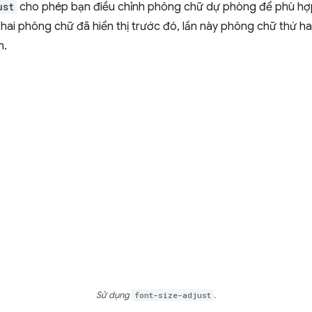
ust
cho phép bạn điều chỉnh phông chữ dự phòng để phù hợ
y hai phông chữ đã hiển thị trước đó, lần này phông chữ thứ h
n.
Sử dụng
font-size-adjust
.