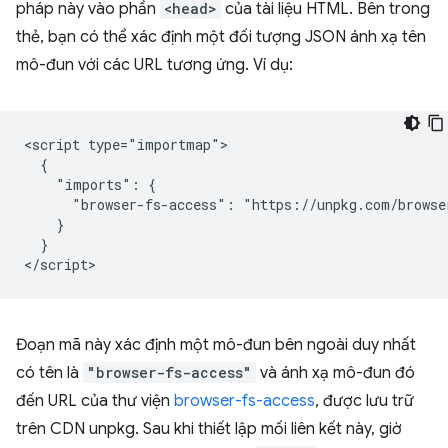
pháp này vào phần
<head>
của tài liệu HTML. Bên trong
thẻ, bạn có thể xác định một đối tượng JSON ánh xạ tên
mô-đun với các URL tương ứng. Ví dụ:
<script type="importmap">

  {

    "imports": {

      "browser-fs-access": "https://unpkg.com/browse
    }

  }

Đoạn mã này xác định một mô-đun bên ngoài duy nhất
có tên là
"browser-fs-access"
và ánh xạ mô-đun đó
đến URL của thư viện
browser-fs-access
, được lưu trữ
trên CDN unpkg. Sau khi thiết lập mối liên kết này, giờ