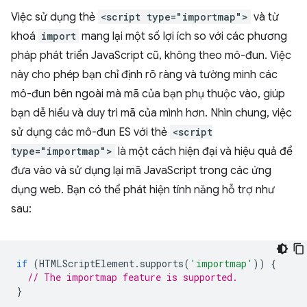
Việc sử dụng thẻ
<script type="importmap">
và từ
khoá
import
mang lại một số lợi ích so với các phương
pháp phát triển JavaScript cũ, không theo mô-đun. Việc
này cho phép bạn chỉ định rõ ràng và tường minh các
mô-đun bên ngoài mà mã của bạn phụ thuộc vào, giúp
bạn dễ hiểu và duy trì mã của mình hơn. Nhìn chung, việc
sử dụng các mô-đun ES với thẻ
<script
type="importmap">
là một cách hiện đại và hiệu quả để
đưa vào và sử dụng lại mã JavaScript trong các ứng
dụng web. Bạn có thể phát hiện tính năng hỗ trợ như
sau:
if
(
HTMLScriptElement
.
supports
(
'importmap'
))
{
// The importmap feature is supported.
}