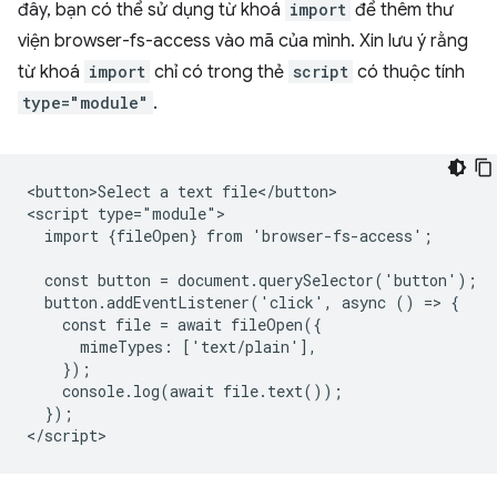
đây, bạn có thể sử dụng từ khoá
import
để thêm thư
viện browser-fs-access vào mã của mình. Xin lưu ý rằng
từ khoá
import
chỉ có trong thẻ
script
có thuộc tính
type="module"
.
<button>Select a text file</button>

<script type="module">

  import {fileOpen} from 'browser-fs-access';

  const button = document.querySelector('button');

  button.addEventListener('click', async () => {

    const file = await fileOpen({

      mimeTypes: ['text/plain'],

    });

    console.log(await file.text());

  });
