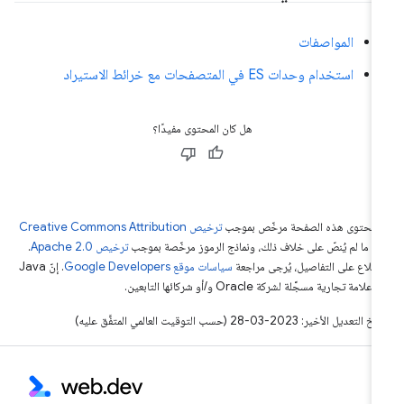
المواصفات
استخدام وحدات ES في المتصفحات مع خرائط الاستيراد
هل كان المحتوى مفيدًا؟
ّ محتوى هذه الصفحة مرخّص بموجب
ترخيص Creative Commons Attribution
4‏
ما لم يُنصّ على خلاف ذلك، ونماذج الرموز مرخّصة بموجب
ترخيص Apache 2.0‏
.
اطّلاع على التفاصيل، يُرجى مراجعة
سياسات موقع Google Developers‏
. إنّ Java
لامة تجارية مسجَّلة لشركة Oracle و/أو شركائها التابعين.
التعديل الأخير: 2023-03-28 (حسب التوقيت العالمي المتفَّق عليه)