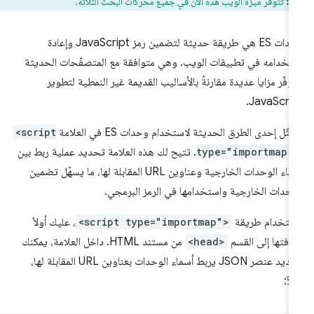
ال:
تتوفّر ميزة الويب هذه الآن في جميع محركات البحث الثلاثة.
وحدات ES هي طريقة حديثة لتضمين رمز JavaScript وإعادة
تخدامه في تطبيقات الويب. وهي متوافقة مع المتصفّحات الحديثة
وفّر مزايا عديدة مقارنةً بالأساليب القديمة غير النمطية لتطوير
JavaScrip
مثّل إحدى الطرق الحديثة لاستخدام وحدات ES في العلامة
<script
type="importmap"
. تتيح لك هذه العلامة تحديد عملية ربط بين
أسماء الوحدات الخارجية وعناوين URL المقابلة لها، ما يسهّل تضمين
وحدات الخارجية واستخدامها في الرمز البرمجي.
ستخدام طريقة
<script type="importmap">
، عليك أولاً
افتها إلى القسم
<head>
من مستند HTML. داخل العلامة، يمكنك
تحديد عنصر JSON يربط أسماء الوحدات بعناوين URL المقابلة لها،
لاً: