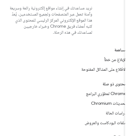
نريد مساعدتك في إنشاء مواقع إلكترونية رائعة وسريعة
وآمنة تعمل عبر المتصفحات ولجميع المستخدمين. يُعدّ
هذا الموقع الإلكتروني المركز الرئيسي للمحتوى الذي
كتبه أعضاء فريق Chrome وخبراء خارجيين
لمساعدتك في هذه الرحلة.
مساهمة
الإبلاغ عن خطأ
الاطّلاع على المشاكل المفتوحة
محتوى ذو صلة
Chrome لمطوّري البرامج
تحديثات Chromium
دراسات الحالة
ملفات البودكاست والعروض