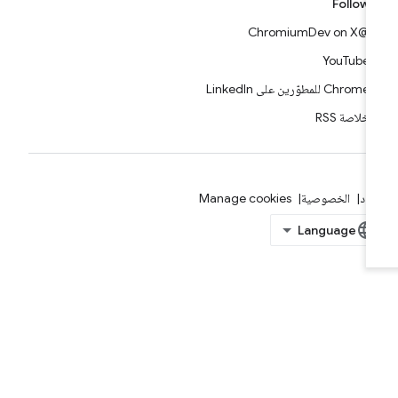
Follow
@ChromiumDev on X
YouTube
Chrome للمطوّرين على LinkedIn
خلاصة RSS
بنود
الخصوصية
Manage cookies