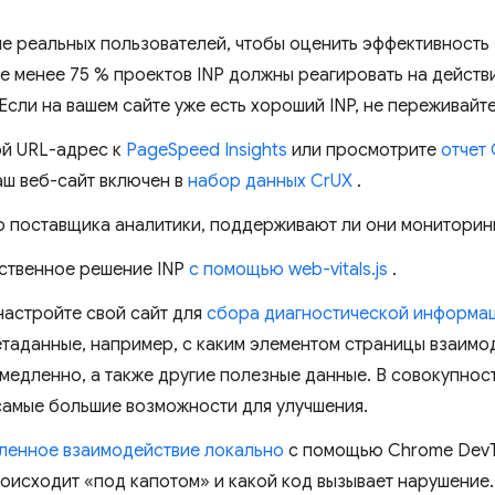
е реальных пользователей, чтобы оценить эффективность 
не менее 75 % проектов INP должны реагировать на действ
Если на вашем сайте уже есть хороший INP, не переживайте
й URL-адрес к
PageSpeed ​​Insights
или просмотрите
отчет 
аш веб-сайт включен в
набор данных CrUX
.
о поставщика аналитики, поддерживают ли они мониторинг
ственное решение INP
с помощью web-vitals.js
.
астройте свой сайт для
сбора диагностической информа
етаданные, например, с каким элементом страницы взаимо
 медленно, а также другие полезные данные. В совокупнос
самые большие возможности для улучшения.
ленное взаимодействие локально
с помощью Chrome DevTo
роисходит «под капотом» и какой код вызывает нарушение.