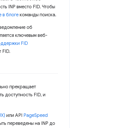
сть INP вместо FID. Чтобы
 в блоге
команды поиска.
уведомление об
вляется ключевым веб-
оддержки FID
 FID.
ально прекращает
ь доступность FID, и
UX)
или API
PageSpeed ​​
ыть переведены на INP до