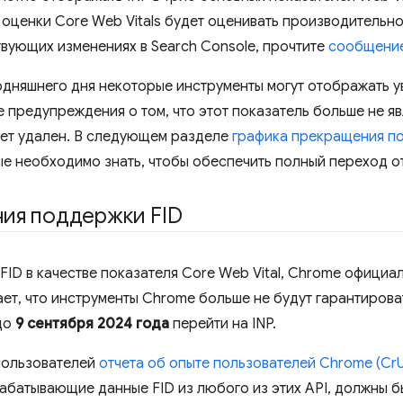
ка оценки Core Web Vitals будет оценивать производительно
твующих изменениях в Search Console, прочтите
сообщение
годняшнего дня некоторые инструменты могут отображать 
е предупреждения о том, что этот показатель больше не я
дет удален. В следующем разделе
графика прекращения п
е необходимо знать, чтобы обеспечить полный переход от
ия поддержки FID
 FID в качестве показателя Core Web Vital, Chrome офици
ет, что инструменты Chrome больше не будут гарантироват
до
9 сентября 2024 года
перейти на INP.
пользователей
отчета об опыте пользователей Chrome (Cr
абатывающие данные FID из любого из этих API, должны б