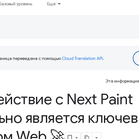
Базовый уровень
Ещё
аница переведена с помощью
Cloud Translation API
.
Эта информация 
йствие с Next Paint
но является ключе
ом Web 🚀