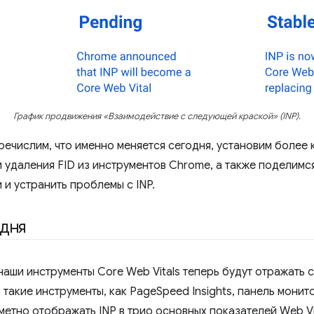
График продвижения «Взаимодействие с следующей краской» (INP).
еречислим, что именно меняется сегодня, установим более
удаления FID из инструментов Chrome, а также поделимс
 и устранить проблемы с INP.
одня
наши инструменты Core Web Vitals теперь будут отражать с
такие инструменты, как PageSpeed ​​Insights, панель мони
аметно отображать INP в трио основных показателей Web Vit