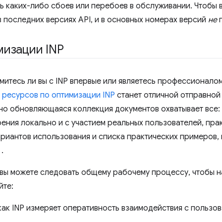
ь каких-либо сбоев или перебоев в обслуживании. Чтобы в
 последних версиях API, и в основных номерах версий
не
п
мизации INP
омитесь ли вы с INP впервые или являетесь профессионало
 ресурсов по оптимизации INP
станет отличной отправной 
нно обновляющаяся коллекция документов охватывает все:
рения локально и с участием реальных пользователей, пра
ариантов использования и списка практических примеров
.
 вы можете следовать общему рабочему процессу, чтобы н
йте:
как INP измеряет оперативность взаимодействия с пользов