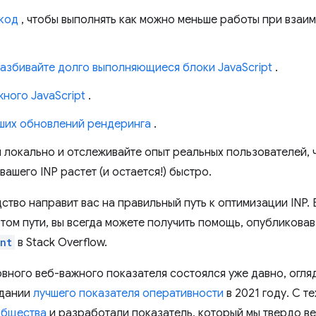
 код
, чтобы выполнять как можно меньше работы при взаи
разбивайте долго выполняющиеся блоки JavaScript
.
ного JavaScript
.
ших обновлений рендеринга
.
 локально и отслеживайте опыт реальных пользователей, ч
ашего INP растет (и остается!) быстро.
ство направит вас на правильный путь к оптимизации INP. 
том пути, вы всегда можете получить помощь, опубликовав
nt
в Stack Overflow.
овного веб-важного показателя состоялся уже давно, огля
здании
лучшего показателя оперативности
в 2021 году. С те
общества
и разработали показатель, который мы твердо ве