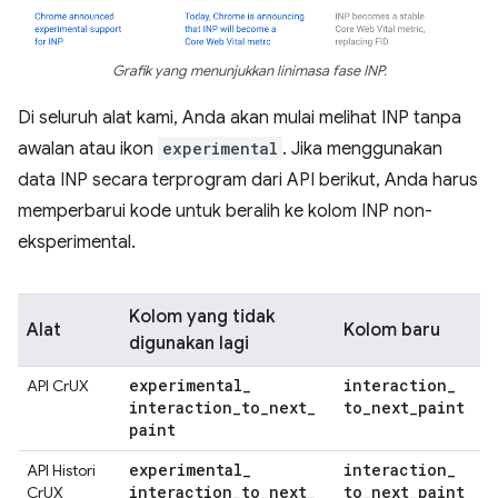
Grafik yang menunjukkan linimasa fase INP.
Di seluruh alat kami, Anda akan mulai melihat INP tanpa
awalan atau ikon
experimental
. Jika menggunakan
data INP secara terprogram dari API berikut, Anda harus
memperbarui kode untuk beralih ke kolom INP non-
eksperimental.
Kolom yang tidak
Alat
Kolom baru
digunakan lagi
experimental
_
interaction
_
API CrUX
interaction
_
to
_
next
_
to
_
next
_
paint
paint
experimental
_
interaction
_
API Histori
interaction
_
to
_
next
_
to
_
next
_
paint
CrUX