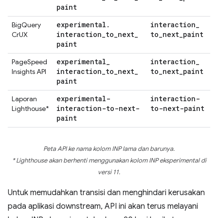
paint
experimental
.
interaction
_
BigQuery
interaction
_
to
_
next
_
to
_
next
_
paint
CrUX
paint
experimental
_
interaction
_
PageSpeed
interaction
_
to
_
next
_
to
_
next
_
paint
Insights API
paint
experimental-
interaction-
Laporan
interaction-to-next-
to-next-paint
Lighthouse*
paint
Peta API ke nama kolom INP lama dan barunya.
* Lighthouse akan berhenti menggunakan kolom INP eksperimental di
versi 11.
Untuk memudahkan transisi dan menghindari kerusakan
pada aplikasi downstream, API ini akan terus melayani