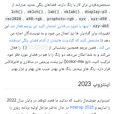
منحصربه‌فردی برای کار با رنگ دارند. فضاهای رنگی جدید عبارتند از
lch()
,
oklch()
,
lab()
,
oklab()
,
display-p3
,
rec2020
,
a98-rgb
,
prophoto-rgb
,
xyz
,
xyz-d50
,
xzy-d65
:
اینها را امروز در قناری امتحان کنید
این پرچم فعال شد
این
تغییرات برای گرادیان ها نیز اعمال می شود و به نویسندگان اجازه می
دهد تا
مشخص کنند که گرادینت هایشان از کدام فضای رنگی استفاده
می کند
. همین پرچم همچنین پشتیبانی از
color-mix()
را فعال
می‌کند و به شما امکان می‌دهد دو رنگ را با هم در فضای مورد نظر خود
ترکیب کنید. تابع color-mix() نیز پشت پرچمی در سافاری و فایرفاکس
قرار دارد. رنگ های بیشتر، رنگ های بهتر، شیب های بهتر و ابزار بهتر.
اینتروپ 2023
امیدوارم خوشحال باشید که بدانید ما قصد توقف در پایان سال 2022
را نداریم و
Interop 2023
در حال حاضر مراحل اولیه برنامه ریزی را