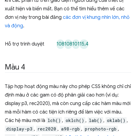
khi các phần tử trên giao diện người dùng của thiết bị
xuất hiện và biến mất. Bạn có thể tìm hiểu thêm về các
đơn vị này trong bài đăng
các đơn vị khung nhìn lớn, nhỏ
và động
.
108
108
101
15,4
Hỗ trợ trình duyệt
Màu 4
Tập hợp hoạt động màu này cho phép CSS không chỉ chỉ
định màu ở các gam có độ phân giải cao hơn (ví dụ:
display p3, rec2020), mà còn cung cấp các hàm màu mới
mà mỗi hàm có các tiện ích riêng để làm việc với màu.
Các hệ màu mới là
lch()
,
oklch()
,
lab()
,
oklab()
,
display-p3
,
rec2020
,
a98-rgb
,
prophoto-rgb
,