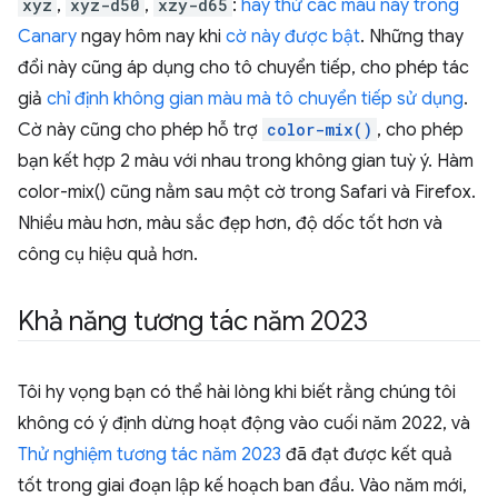
xyz
,
xyz-d50
,
xzy-d65
:
hãy thử các màu này trong
Canary
ngay hôm nay khi
cờ này được bật
. Những thay
đổi này cũng áp dụng cho tô chuyển tiếp, cho phép tác
giả
chỉ định không gian màu mà tô chuyển tiếp sử dụng
.
Cờ này cũng cho phép hỗ trợ
color-mix()
, cho phép
bạn kết hợp 2 màu với nhau trong không gian tuỳ ý. Hàm
color-mix() cũng nằm sau một cờ trong Safari và Firefox.
Nhiều màu hơn, màu sắc đẹp hơn, độ dốc tốt hơn và
công cụ hiệu quả hơn.
Khả năng tương tác năm 2023
Tôi hy vọng bạn có thể hài lòng khi biết rằng chúng tôi
không có ý định dừng hoạt động vào cuối năm 2022, và
Thử nghiệm tương tác năm 2023
đã đạt được kết quả
tốt trong giai đoạn lập kế hoạch ban đầu. Vào năm mới,