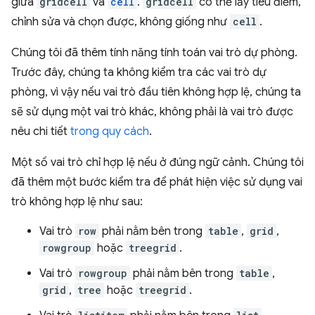
giữa
gridcell
và
cell
.
gridcell
có thể lấy tiêu điểm,
chỉnh sửa và chọn được, không giống như
cell
.
Chúng tôi đã thêm tính năng tính toán vai trò dự phòng.
Trước đây, chúng ta không kiểm tra các vai trò dự
phòng, vì vậy nếu vai trò đầu tiên không hợp lệ, chúng ta
sẽ sử dụng một vai trò khác, không phải là vai trò được
nêu chi tiết
trong quy cách
.
Một số vai trò chỉ hợp lệ nếu ở đúng ngữ cảnh. Chúng tôi
đã thêm một bước kiểm tra để phát hiện việc sử dụng vai
trò không hợp lệ như sau:
Vai trò
row
phải nằm bên trong
table
,
grid
,
rowgroup
hoặc
treegrid
.
Vai trò
rowgroup
phải nằm bên trong
table
,
grid
,
tree
hoặc
treegrid
.