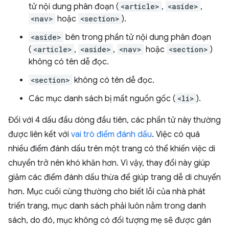
tử nội dung phân đoạn (
<article>
,
<aside>
,
<nav>
hoặc
<section>
).
<aside>
bên trong phần tử nội dung phân đoạn
(
<article>
,
<aside>
,
<nav>
hoặc
<section>
)
không có tên dễ đọc.
<section>
không có tên dễ đọc.
Các mục danh sách bị mất nguồn gốc (
<li>
).
Đối với 4 dấu đầu dòng đầu tiên, các phần tử này thường
được liên kết với
vai trò điểm đánh dấu
. Việc có quá
nhiều điểm đánh dấu trên một trang có thể khiến việc di
chuyển trở nên khó khăn hơn. Vì vậy, thay đổi này giúp
giảm các điểm đánh dấu thừa để giúp trang dễ di chuyển
hơn. Mục cuối cùng thường cho biết lỗi của nhà phát
triển trang, mục danh sách phải luôn nằm trong danh
sách, do đó, mục không có đối tượng mẹ sẽ được gán