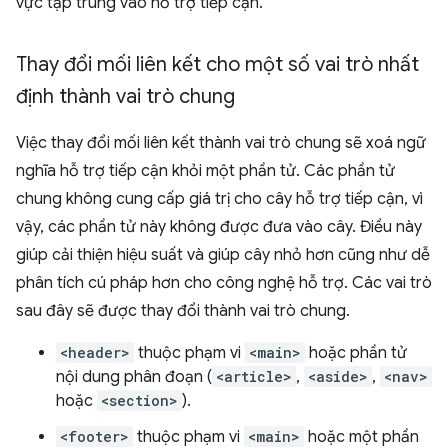
vực tập trung vào hỗ trợ tiếp cận.
Thay đổi mối liên kết cho một số vai trò nhất
định thành vai trò chung
Việc thay đổi mối liên kết thành vai trò chung sẽ xoá ngữ
nghĩa hỗ trợ tiếp cận khỏi một phần tử. Các phần tử
chung không cung cấp giá trị cho cây hỗ trợ tiếp cận, vì
vậy, các phần tử này không được đưa vào cây. Điều này
giúp cải thiện hiệu suất và giúp cây nhỏ hơn cũng như dễ
phân tích cú pháp hơn cho công nghệ hỗ trợ. Các vai trò
sau đây sẽ được thay đổi thành vai trò chung.
<header>
thuộc phạm vi
<main>
hoặc phần tử
nội dung phân đoạn (
<article>
,
<aside>
,
<nav>
hoặc
<section>
).
<footer>
thuộc phạm vi
<main>
hoặc một phần