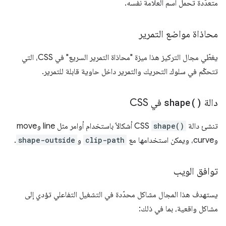
متعدّدة تحمل اسم العلامة نفسه.
محاذاة مواضع التمرير
يغطّي مجال التركيز هذا ميزة "محاذاة التمرير السريع" في CSS، التي
تتحكّم في سلوك التحريك والتمرير داخل حاوية قابلة للتمرير.
دالة
)
shape(
في CSS
تنشئ دالة
shape()
CSS أشكالاً باستخدام أوامر مثل line وmove
وcurve، ويمكن استخدامها مع
clip-path
و
shape-outside
.
توافق الويب
يستهدف هذا المجال مشاكل محدّدة في التشغيل التفاعلي تؤدي إلى
مشاكل واقعية، بما في ذلك: