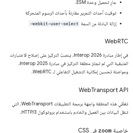
جارٍ تحميل وحدة ESM.
توقيت أحداث التمرير مقارنةً بأحداث الرسوم المتحركة
إزالة البادئة من السمة
-webkit-user-select
Web
RTC
في إطار مبادرة Interop 2026، ينصبّ التركيز على إصلاح الاختبارات
المتبقية التي لم تجتَز منطقة التركيز في مبادرة Interop 2025،
ومواصلة تحسين إمكانية التشغيل التفاعلي لـ WebRTC.
‫Web
Transport API
تغطّي هذه المنطقة واجهة برمجة التطبيقات WebTransport، التي
تنقل البيانات بين العميل والخادم باستخدام بروتوكول HTTP/3.
خاصية
zoom
في CSS