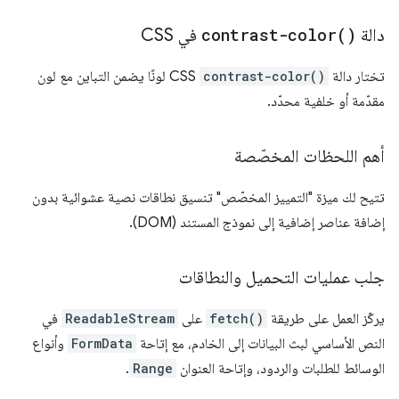
دالة
)
contrast-color(
في CSS
تختار دالة
contrast-color()
CSS لونًا يضمن التباين مع لون
مقدّمة أو خلفية محدّد.
أهم اللحظات المخصّصة
تتيح لك ميزة "التمييز المخصّص" تنسيق نطاقات نصية عشوائية بدون
إضافة عناصر إضافية إلى نموذج المستند (DOM).
جلب عمليات التحميل والنطاقات
يركّز العمل على طريقة
fetch()
على
ReadableStream
في
النص الأساسي لبث البيانات إلى الخادم، مع إتاحة
FormData
وأنواع
الوسائط للطلبات والردود، وإتاحة العنوان
Range
.