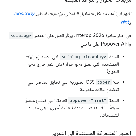
تظهر في: أهم مشاكل التشغيل التفاعلي، وإشارات المطوّر
closedby
،
و
hint
في إطار مبادرة Interop 2026، يركّز العمل على العنصر
<dialog>
وPopover API على ما يلي:
السمة
<dialog closedby>
التي تضبط إجراءات
المستخدم التي تغلق مربع حوار (مثل النقر خارج مربع
الحوار)
فئة
:open
CSS الصورية التي تطابق العناصر التي
تتضمّن حالات مفتوحة
السمة
popover="hint"
العامة، التي تنشئ عنصرًا
منبثقًا تابعًا لعناصر منبثقة تلقائية أخرى، وهي مفيدة
للتلميحات.
الصور المتحركة المستندة إلى التمرير