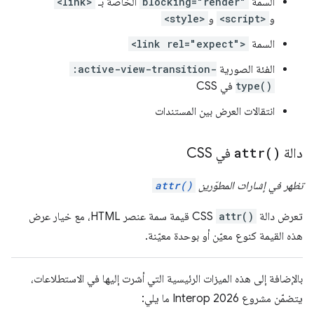
السمة
blocking="render"
الخاصة بـ
<link>
و
<script>
و
<style>
السمة
<link rel="expect">
الفئة الصورية
:active-view-transition-
type()
في CSS
انتقالات العرض بين المستندات
دالة
)
attr(
في CSS
تظهر في إشارات المطوّرين
attr()
تعرض دالة
attr()
CSS قيمة سمة عنصر HTML، مع خيار عرض
هذه القيمة كنوع معيّن أو بوحدة معيّنة.
بالإضافة إلى هذه الميزات الرئيسية التي أشرت إليها في الاستطلاعات،
يتضمّن مشروع Interop 2026 ما يلي: