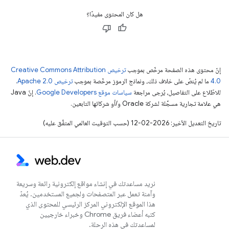
هل كان المحتوى مفيدًا؟
إنّ محتوى هذه الصفحة مرخّص بموجب
ترخيص Creative Commons Attribution
4.0‏
ما لم يُنصّ على خلاف ذلك، ونماذج الرموز مرخّصة بموجب
ترخيص Apache 2.0‏
.
للاطّلاع على التفاصيل، يُرجى مراجعة
سياسات موقع Google Developers‏
. إنّ Java
هي علامة تجارية مسجَّلة لشركة Oracle و/أو شركائها التابعين.
تاريخ التعديل الأخير: 2026-02-12 (حسب التوقيت العالمي المتفَّق عليه)
نريد مساعدتك في إنشاء مواقع إلكترونية رائعة وسريعة
وآمنة تعمل عبر المتصفحات ولجميع المستخدمين. يُعدّ
هذا الموقع الإلكتروني المركز الرئيسي للمحتوى الذي
كتبه أعضاء فريق Chrome وخبراء خارجيين
لمساعدتك في هذه الرحلة.