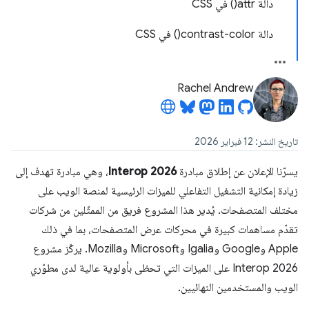
دالة attr() في CSS
دالة contrast-color() في CSS
Rachel Andrew
تاريخ النشر: 12 فبراير 2026
يسرّنا الإعلان عن إطلاق مبادرة
Interop 2026
، وهي مبادرة تهدف إلى
زيادة إمكانية التشغيل التفاعلي للميزات الرئيسية لمنصة الويب على
مختلف المتصفحات. يُدير هذا المشروع فريق من الممثّلين من شركات
تقدّم مساهمات كبيرة في محركات عرض المتصفحات، بما في ذلك
Apple وGoogle وIgalia وMicrosoft وMozilla. يركّز مشروع
Interop 2026 على الميزات التي تحظى بأولوية عالية لدى مطوّري
الويب والمستخدمين النهائيين.