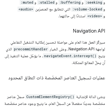
و
:seeking
و
:buffering
و
:stalled
و
:muted
و
:volume-locked
التي تتطابق مع العنصرَين
<audio>
و
<video>
استنادًا إلى حالتهما.
Navigation API
سيركّز العمل هذا العام على مواصلة تحسين إمكانية التشغيل التفاعلي
لواجهة Navigation API، وعلى الخيار
precommitHandler
الذي
يتيح
navigateEvent.intercept()
، ما يؤجّل عملية التنفيذ إلى
أن يحلّ المعالج المشكلة.
عمليات تسجيل العناصر المخصّصة ذات النطاق المحدود
ينشئ الدالة الإنشائية
CustomElementRegistry()
سجلّ عناصر
مخصّصة جديدًا منفصلاً عن السجلّ العام، ما يتيح وجود عناصر مخصّصة