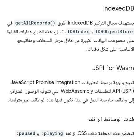
Indexed
DB
يستهدف مجال التركيز IndexedDB طُرق
getAllRecords()
في
IDBObjectStore
و
IDBIndex
. تسرّع هذه الطرق عمليات القراءة
على مجموعات البيانات الكبيرة من خلال عرض السجلات ومفاتيحها
الأساسية على شكل دفعات.
JSPI for Wasm
تتيح واجهة برمجة التطبيقات JavaScript Promise Integration
API (JSPI) لتطبيقات WebAssembly التي تتوقّع الوصول المتزامن
إلى وظائف خارجية العمل في بيئة تكون فيها هذه الوظائف غير متزامنة.
فئات الوسائط الزائفة
تتضمّن هذه المنطقة فئات CSS الزائفة
:playing
و
:paused