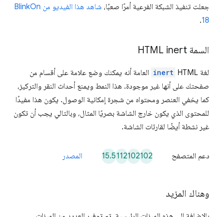
جعلت تنفيذ الشبكة الفرعية أمرًا صعبًا،
شاهد هذا الفيديو من BlinkOn
.
18
السمة HTML inert
لغة HTML
inert
العامة أنه يمكنك وضع علامة على أقسام من
صفحتك على أنها غير موجودة. هذا النمط ويمنع أحداث النقر والتركيز،
كما يخفي العنصر ومحتواه من شجرة إمكانية الوصول. يكون هذا مفيدًا
للمحتوى الذي يكون خارج الشاشة بصريًا المثال، وبالتالي يجب أن تكون
غير نشطة أيضًا لقارئات الشاشة.
15.5
112
102
102
دعم المتصفح
المصدر
وهناك المزيد
بالإضافة إلى هذه الميزات الرئيسية، تم توفير العديد من الميزات