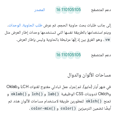
16
110
105
105
دعم المتصفح
المصدر
إلى جانب طلبات بحث حاوية الحجم، تم عرض
طلب الحاوية. الوحدات
.
ويتم استخدامها بالطريقة نفسها التي تستخدمها وحدات إطار العرض مثل
vw
، وهو الفرق بين إذ إنّها مرتبطة بالحاوية وليس بإطار العرض.
16
110
105
105
دعم المتصفح
مساحات الألوان والدوال
في شهر أيار (مايو)، تم إجراء عمل تبادلي مفتوح لقنوات LCH وOklab
وOklch تدوينات CSS الوظيفية
lab()
و
lch()
و
oklab()
و
تمنح
oklch()
للمطورين طريقة لاستخدام مساحات الألوان هذه. تم
أيضًا تضمين الترميزين
color()
و
color-mix()
.