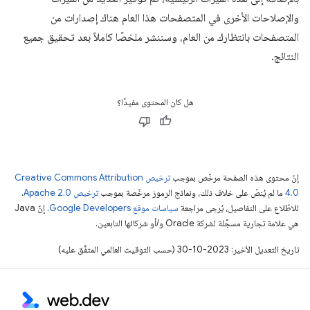
والإصلاحات الأخرى في المتصفحات هذا العام هناك إصدارات من
المتصفحات بانتظارك من العام، وسننشر ملخصًا كاملاً بعد تحقيق جميع
النتائج.
هل كان المحتوى مفيدًا؟
إنّ محتوى هذه الصفحة مرخّص بموجب
ترخيص Creative Commons Attribution
4.0‏
ما لم يُنصّ على خلاف ذلك، ونماذج الرموز مرخّصة بموجب
ترخيص Apache 2.0‏
.
للاطّلاع على التفاصيل، يُرجى مراجعة
سياسات موقع Google Developers‏
. إنّ Java
هي علامة تجارية مسجَّلة لشركة Oracle و/أو شركائها التابعين.
تاريخ التعديل الأخير: 2023-10-30 (حسب التوقيت العالمي المتفَّق عليه)