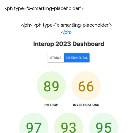
<ph type="x-smartling-placeholder">
</ph> <ph type="x-smartling-placeholder">
</ph>