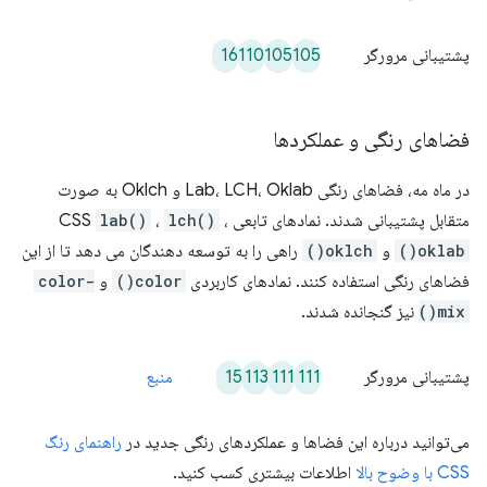
16
110
105
105
پشتیبانی مرورگر
فضاهای رنگی و عملکردها
در ماه مه، فضاهای رنگی Lab، LCH، Oklab و Oklch به صورت
متقابل پشتیبانی شدند. نمادهای تابعی CSS
،
lch()
،
lab()
oklab()
و
oklch()
راهی را به توسعه دهندگان می دهد تا از این
فضاهای رنگی استفاده کنند. نمادهای کاربردی
color()
و
color-
mix()
نیز گنجانده شدند.
15
113
111
111
پشتیبانی مرورگر
منبع
می‌توانید درباره این فضاها و عملکردهای رنگی جدید در
راهنمای رنگ
CSS با وضوح بالا
اطلاعات بیشتری کسب کنید.