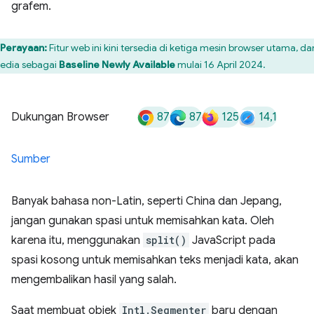
grafem.
Perayaan:
Fitur web ini kini tersedia di ketiga mesin browser utama, da
sedia sebagai
Baseline Newly Available
mulai 16 April 2024.
87
87
125
14,1
Dukungan Browser
Sumber
Banyak bahasa non-Latin, seperti China dan Jepang,
jangan gunakan spasi untuk memisahkan kata. Oleh
karena itu, menggunakan
split()
JavaScript pada
spasi kosong untuk memisahkan teks menjadi kata, akan
mengembalikan hasil yang salah.
Saat membuat objek
Intl.Segmenter
baru dengan