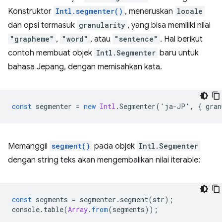
Konstruktor
Intl.segmenter()
, meneruskan
locale
dan opsi termasuk
granularity
, yang bisa memiliki nilai
"grapheme"
,
"word"
, atau
"sentence"
. Hal berikut
contoh membuat objek
Intl.Segmenter
baru untuk
bahasa Jepang, dengan memisahkan kata.
const
segmenter
=
new
Intl
.
Segmenter
(
'
ja
-
JP
'
,
{
gran
Memanggil
segment()
pada objek
Intl.Segmenter
dengan string teks akan mengembalikan nilai iterable:
const
segments
=
segmenter
.
segment
(
str
);
console
.
table
(
Array
.
from
(
segments
));