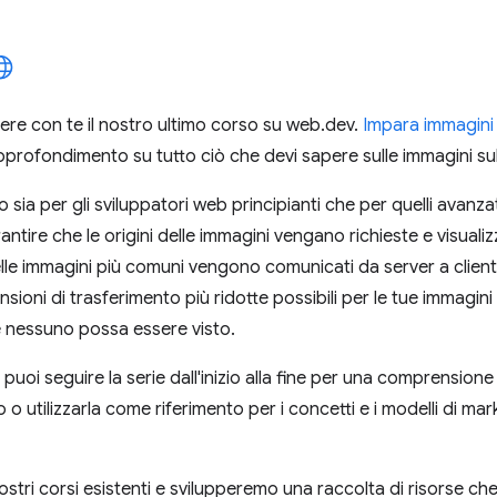
dere con te il nostro ultimo corso su web.dev.
Impara immagini
pprofondimento su tutto ciò che devi sapere sulle immagini su
ia per gli sviluppatori web principianti che per quelli avanzati
ntire che le origini delle immagini vengano richieste e visualiz
delle immagini più comuni vengono comunicati da server a clie
nsioni di trasferimento più ridotte possibili per le tue immag
e nessuno possa essere visto.
, puoi seguire la serie dall'inizio alla fine per una comprension
 utilizzarla come riferimento per i concetti e i modelli di mark
stri corsi esistenti e svilupperemo una raccolta di risorse che