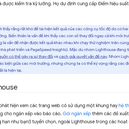
à được kiểm tra kỹ lưỡng. Họ dự định cung cấp Điểm hiệu suấ
ất thấy rằng rất khó để tái hiện kết quả của các công cụ tốc độ do có hai 
ng. Biến thiên là vấn đề khi thấy các con số thay đổi ngay cả khi môi 
g là vấn đề nhận được kết quả khác nhau khi chạy thử nghiệm trên cùn
nhà phát triển và PageSpeed Insights). Mặc dù nhóm Lighthouse đang t
uồn có thể gây ra sự thay đổi
và
cách giải quyết vấn đề này
. Nhóm Ligh
c biệt giữa các môi trường, nhưng chúng ta có thể kỳ vọng rằng các đ
 là hiện tại.
thouse
 phát hiện xem các trang web có sử dụng một khung hay
hệ t
ng cho ngăn xếp vào báo cáo.
Gói ngăn xếp
thêm các đề xuất
 hạn như bạn!) tuyển chọn, ngoài Lighthouse trong các hoạt 