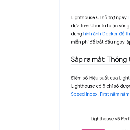
Lighthouse CI hỗ trợ ngay
T
dựa trên Ubuntu hoặc vùng 
dụng
hình ảnh Docker để thi
miễn phí để bắt đầu ngay lậ
Sắp ra mắt: Thông t
Điểm số Hiệu suất của Light
Lighthouse có 5 chỉ số đư
Speed Index
,
First nằm nằ