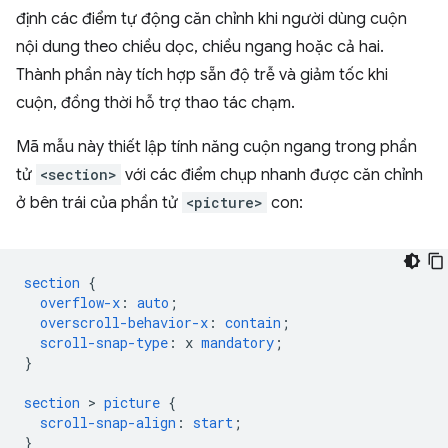
định các điểm tự động căn chỉnh khi người dùng cuộn
nội dung theo chiều dọc, chiều ngang hoặc cả hai.
Thành phần này tích hợp sẵn độ trễ và giảm tốc khi
cuộn, đồng thời hỗ trợ thao tác chạm.
Mã mẫu này thiết lập tính năng cuộn ngang trong phần
tử
<section>
với các điểm chụp nhanh được căn chỉnh
ở bên trái của phần tử
<picture>
con:
section
{
overflow-x
:
auto
;
overscroll-behavior-x
:
contain
;
scroll-snap-type
:
x
mandatory
;
}
section
 > 
picture
{
scroll-snap-align
:
start
;
}