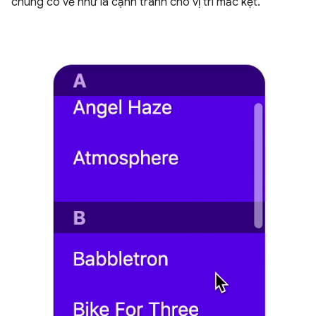
chúng có vẻ như là cạnh tranh cho vị trí mắc kẹt.