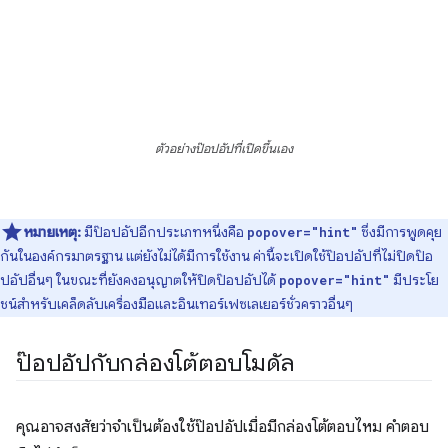
ตัวอย่างป๊อปอัปที่เปิดขึ้นเอง
หมายเหตุ:
มีป๊อปอัปอีกประเภทหนึ่งคือ
ซึ่งมีการพูดคุย
popover="hint"
กันในองค์กรมาตรฐาน แต่ยังไม่ได้มีการใช้งาน ค่านี้จะเปิดใช้ป๊อปอัปที่ไม่ปิดป๊อ
ปอัปอื่นๆ ในขณะที่ยังคงอนุญาตให้ปิดป๊อปอัปได้
มีประโย
popover="hint"
ชน์สําหรับเคล็ดลับเครื่องมือและอินเทอร์เฟซเลเยอร์ชั่วคราวอื่นๆ
ป๊อปอัปกับกล่องโต้ตอบโมดัล
คุณอาจสงสัยว่าจำเป็นต้องใช้ป๊อปอัปเมื่อมีกล่องโต้ตอบไหม คำตอบ