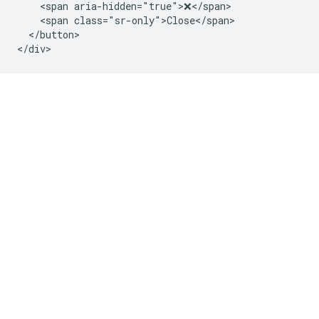
    <span aria-hidden="true">❌</span>

    <span class="sr-only">Close</span>

  </button>
