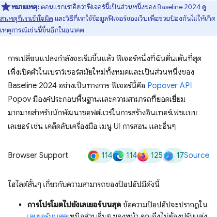
หมายเหตุ:
ตอนแรกเราคิดว่าฟีเจอร์นี้เป็นส่วนหนึ่งของ Baseline 2024 ดู
สาเหตุที่เราเข้าใจผิด
และวิธีที่เราใช้ข้อมูลฟีเจอร์ของเว็บเพื่อช่วยป้องกันไม่ให้เกิด
เหตุการณ์เช่นนี้ขึ้นอีกในอนาคต
การเปลี่ยนแปลงกำลังจะเริ่มขึ้นแล้ว ฟีเจอร์หนึ่งที่ฉันตื่นเต้นที่สุด
เพิ่งเปิดตัวในเบราว์เซอร์สมัยใหม่ทั้งหมดและเป็นส่วนหนึ่งของ
Baseline 2024 อย่างเป็นทางการ ฟีเจอร์นี้คือ
Popover API
Popov มีองค์ประกอบพื้นฐานและความสามารถที่ยอดเยี่ยม
มากมายสำหรับนักพัฒนาซอฟต์แวร์ในการสร้างอินเทอร์เฟซแบบ
เลเยอร์ เช่น เคล็ดลับเครื่องมือ เมนู UI การสอน และอื่นๆ
114
114
125
17
Browser Support
Source
ไฮไลต์สั้นๆ เกี่ยวกับความสามารถของป๊อปอัปมีดังนี้
การโปรโมตไปยังเลเยอร์บนสุด
ข้อความป๊อปอัปจะปรากฏใน
เลเยอร์บนสุด
เหนือส่วนอื่นๆ ของหน้า คุณจึงไม่ต้องปรับแต่ง