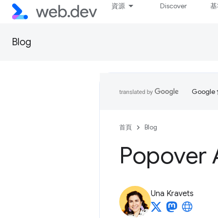
資源
Discover
基
Blog
Goog
首頁
Blog
Popove
Una Kravets