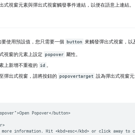
出式視窗元素與彈出式視窗觸發事件連結，以便在語意上連結。
如要使用預設值，您只需要一個
button
來觸發彈出式視窗，以
式視窗的元素上設定
popover
屬性。
素上新增不重複的
id
。
至彈出式視窗，請將按鈕的
popovertarget
設為彈出式視窗
opover">Open Popover</button>

r>

 more information. Hit <kbd>esc</kbd> or click away to c