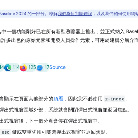
eline 2024 的一部分。瞭解
我們為何判斷錯誤
，以及我們如何使用網
一個功能剛好已在所有新型瀏覽器上推出，並正式納入 Baselin
r 提供許多出色的原始元素和開發人員操作元素，可用於建構分層
14
114
125
17
Source
：
會顯示在頁面其他部分的
頂層
，因此您不必使用
z-index
。
彈出式視窗區域外部，系統就會關閉彈出式視窗並返回焦點。
出式視窗後，下一個分頁會停在彈出式視窗中。
下
esc
鍵或雙重切換可關閉彈出式視窗並返回焦點。