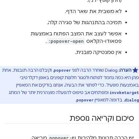
(חלון קופץ ידני).
לא משבית את שאר הדף.
תמיכה בהתנהגות של סגירה קלה.
אפשר לעצב את המצב הפתוח באמצעות
פסאודו-הקלאס
:popover-open
.
אין סמנטיקה מובנית.
הערה:
Dialog שוחרר הרבה לפני
, וקיבלנו הרבה תובנות. אחת
popover
מהן היא כמה נחמד לפתוח ולסגור חלונות קופצים באופן דקלרטיבי
באמצעות מפעיל. כדי לפתור את הבעיה, אנחנו בודקים את המאפיין
ומפתחים אב טיפוס להפעלה מוצהרנית יותר של המתג
invoketarget
, בדומה למאפיין
.
popover
dialog
סיכום וקריאה נוספת
יש הרבה תכונות מלהיבות ש-
popover
מביאה