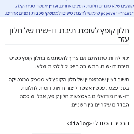
קופצים שלא סוגרים חלונות קופצים אחרים, ועדיין יאפשר סגירה קלה.
שימושי להצגת טיפים ולממשקי שכבות זמניים אחרים.
popover="hint"
חלון קופץ לעומת תיבת דו-שיח של חלון
עזר
יכול להיות שתהיתם אם צריך להשתמש בחלון קופץ כשיש
תיבת דו-שיח. התשובה היא: יכול להיות שלא.
חשוב לציין שהמאפיין של חלון הקופץ לא מספק סמנטיקה
בפני עצמו. עכשיו אפשר ליצור חוויות דומות לחלונות
דו-שיח מודואליים באמצעות חלון קופץ, אבל יש כמה
הבדלים עיקריים בין השניים:
הרכיב המודלי
<dialog>