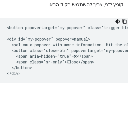
קופץ ידני, צריך להשתמש בקוד הבא:
<button popovertarget="my-popover" class="trigger-btn
<div id="my-popover" popover=manual>

  <p>I am a popover with more information. Hit the cl
  <button class="close-btn" popovertarget="my-popover
    <span aria-hidden="true">❌</span>

    <span class="sr-only">Close</span>

  </button>
