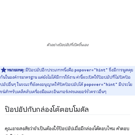
ตัวอย่างป๊อปอัปที่เปิดขึ้นเอง
หมายเหตุ:
มีป๊อปอัปอีกประเภทหนึ่งคือ
ซึ่งมีการพูดคุย
popover="hint"
กันในองค์กรมาตรฐาน แต่ยังไม่ได้มีการใช้งาน ค่านี้จะเปิดใช้ป๊อปอัปที่ไม่ปิดป๊อ
ปอัปอื่นๆ ในขณะที่ยังคงอนุญาตให้ปิดป๊อปอัปได้
มีประโย
popover="hint"
ชน์สําหรับเคล็ดลับเครื่องมือและอินเทอร์เฟซเลเยอร์ชั่วคราวอื่นๆ
ป๊อปอัปกับกล่องโต้ตอบโมดัล
คุณอาจสงสัยว่าจำเป็นต้องใช้ป๊อปอัปเมื่อมีกล่องโต้ตอบไหม คำตอบ