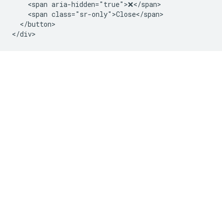
    <span aria-hidden="true">❌</span>

    <span class="sr-only">Close</span>

  </button>
