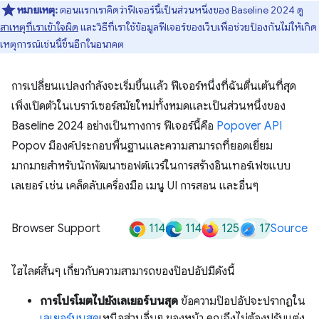
หมายเหตุ:
ตอนแรกเราคิดว่าฟีเจอร์นี้เป็นส่วนหนึ่งของ Baseline 2024 ดู
สาเหตุที่เราเข้าใจผิด
และวิธีที่เราใช้ข้อมูลฟีเจอร์ของเว็บเพื่อช่วยป้องกันไม่ให้เกิด
เหตุการณ์เช่นนี้ขึ้นอีกในอนาคต
การเปลี่ยนแปลงกำลังจะเริ่มขึ้นแล้ว ฟีเจอร์หนึ่งที่ฉันตื่นเต้นที่สุด
เพิ่งเปิดตัวในเบราว์เซอร์สมัยใหม่ทั้งหมดและเป็นส่วนหนึ่งของ
Baseline 2024 อย่างเป็นทางการ ฟีเจอร์นี้คือ
Popover API
Popov มีองค์ประกอบพื้นฐานและความสามารถที่ยอดเยี่ยม
มากมายสำหรับนักพัฒนาซอฟต์แวร์ในการสร้างอินเทอร์เฟซแบบ
เลเยอร์ เช่น เคล็ดลับเครื่องมือ เมนู UI การสอน และอื่นๆ
114
114
125
17
Browser Support
Source
ไฮไลต์สั้นๆ เกี่ยวกับความสามารถของป๊อปอัปมีดังนี้
การโปรโมตไปยังเลเยอร์บนสุด
ข้อความป๊อปอัปจะปรากฏใน
เลเยอร์บนสุด
เหนือส่วนอื่นๆ ของหน้า คุณจึงไม่ต้องปรับแต่ง