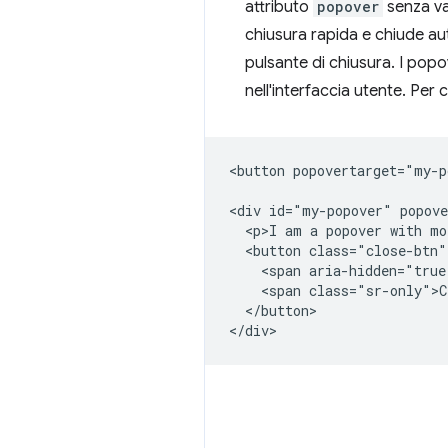
attributo
popover
senza va
chiusura rapida e chiude aut
pulsante di chiusura. I popo
nell'interfaccia utente. Per
<button popovertarget="my-p
<div id="my-popover" popove
  <p>I am a popover with mo
  <button class="close-btn"
    <span aria-hidden="true
    <span class="sr-only">C
  </button>
