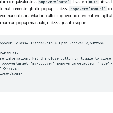
lore è equivalente a
popover="auto"
. Il valore
auto
attiva 
omaticamente gli altri popup. Utilizza
popover="manual"
e d
ver manuali non chiudono altri popover né consentono agli uten
 creare un popup manuale, utilizza quanto segue:
opover" class="trigger-btn"> Open Popover </button>

r=manual>

re information. Hit the close button or toggle to close 
 popovertarget="my-popover" popovertargetaction="hide">

">❌</span>

lose</span>
