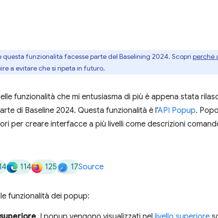
questa funzionalità facesse parte del Baselining 2024. Scopri
perché 
re a evitare che si ripeta in futuro.
elle funzionalità che mi entusiasma di più è appena stata rilasc
arte di Baseline 2024. Questa funzionalità è l'
API Popup
. Popo
tori per creare interfacce a più livelli come descrizioni comand
14
114
125
17
Source
lle funzionalità dei popup:
 superiore
. I popup vengono visualizzati nel
livello superiore
so