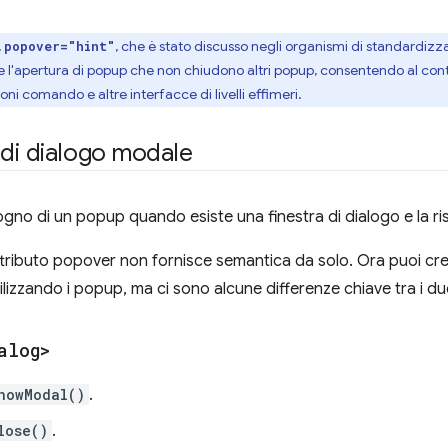
,
, che è stato discusso negli organismi di standardiz
popover="hint"
l'apertura di popup che non chiudono altri popup, consentendo al con
ioni comando e altre interfacce di livelli effimeri.
 di dialogo modale
sogno di un popup quando esiste una finestra di dialogo e la ri
ttributo popover non fornisce semantica da solo. Ora puoi crea
tilizzando i popup, ma ci sono alcune differenze chiave tra i du
alog>
howModal()
.
lose()
.