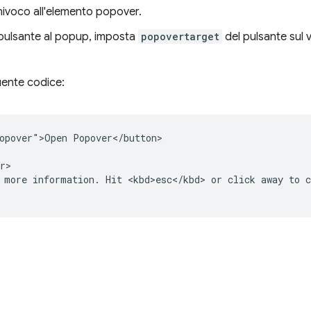
ivoco all'elemento popover.
il pulsante al popup, imposta
popovertarget
del pulsante sul 
ente codice:
opover">Open Popover</button>

r>

 more information. Hit <kbd>esc</kbd> or click away to c