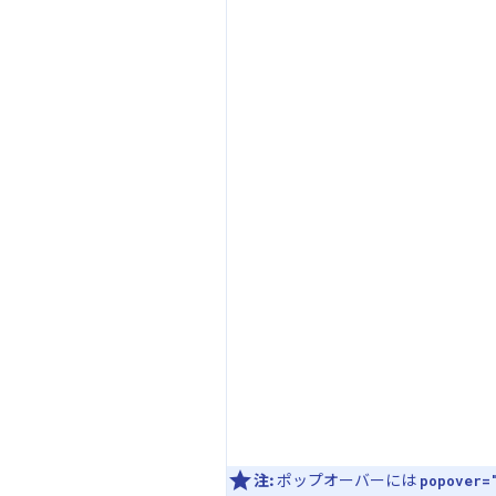
注:
ポップオーバーには
popover=