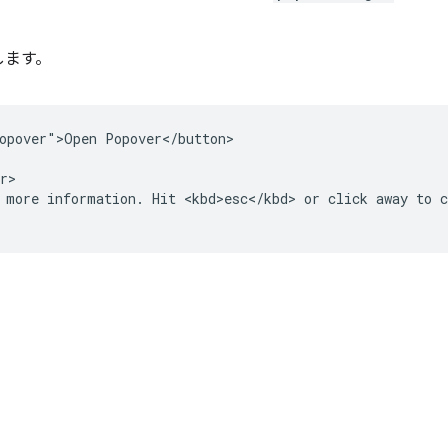
します。
opover">Open Popover</button>

r>

 more information. Hit <kbd>esc</kbd> or click away to c