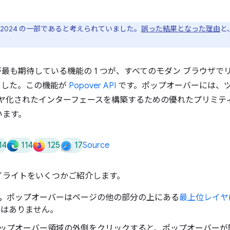
2024 の一部であると考えられていました。
誤った結果となった理由
と
最も期待している機能の 1 つが、すべてのモダン ブラウザで
りました。この機能が
Popover API
です。ポップオーバーには、
レイヤ化されたインターフェースを構築するための優れたプリミテ
います。
14
114
125
17
Source
イライトをいくつかご紹介します。
。
ポップオーバーはページの他の部分の上にある
最上位レイヤ
はありません。
ップオーバー領域の外側をクリックすると、ポップオーバーが