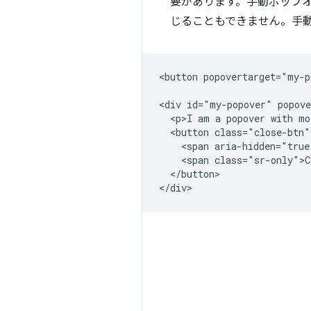
要があります。手動ポップオ
じることもできません。手
<button popovertarget="my-p
<div id="my-popover" popove
  <p>I am a popover with mo
  <button class="close-btn"
    <span aria-hidden="true
    <span class="sr-only">C
  </button>
