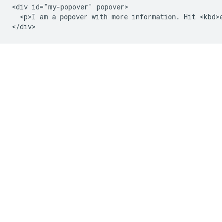
<div id="my-popover" popover>

  <p>I am a popover with more information. Hit <kbd>e